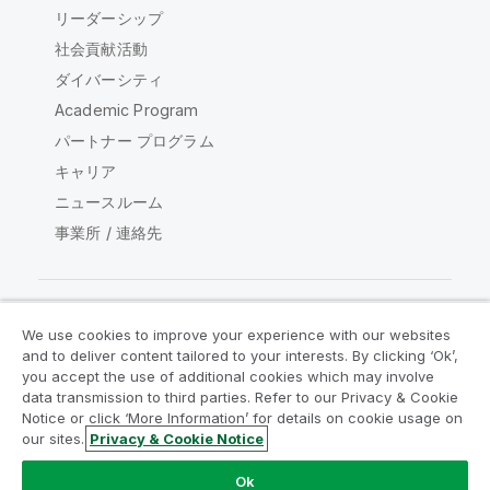
リーダーシップ
社会貢献活動
ダイバーシティ
Academic Program
パートナー プログラム
キャリア
ニュースルーム
事業所 / 連絡先
We use cookies to improve your experience with our websites
Qlik コミュニティ
and to deliver content tailored to your interests. By clicking ‘Ok’,
you accept the use of additional cookies which may involve
data transmission to third parties. Refer to our Privacy & Cookie
法的契約
製品規約
Legal Policies
Notice or click ‘More Information’ for details on cookie usage on
リーガルポリシー
利用規約
商標
our sites.
Privacy & Cookie Notice
Do Not Share My Info
Ok