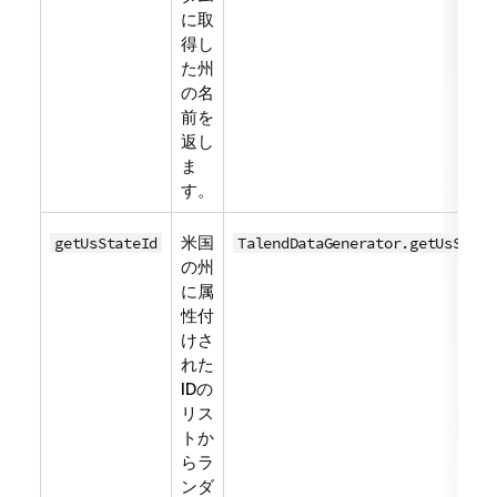
に取
得し
た州
の名
前を
返し
ま
す。
米国
getUsStateId
TalendDataGenerator.getUsState
の州
に属
性付
けさ
れた
IDの
リス
トか
らラ
ンダ