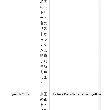
米国
のス
トリ
ート
名の
リス
トか
らラ
ンダ
ムに
取得
した
住所
を返
しま
す。
米国
getUsCity
TalendDataGenerator.getUsCity(
の都
市の