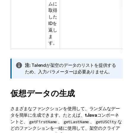
ムに
取得
した
IDを
返し
ま
す。
情
注:
Talend
が架空のデータのリストを提供する
報
ため、入力パラメーターは必要ありません。
メ
モ
仮想データの生成
さまざまなファンクションを使用して、ランダムなデー
タを簡単に生成できます。たとえば、
tJava
コンポーネ
ントと、
、
、
な
getFirstName
getLastName
getUSCity
どのファンクションを一緒に使用して、架空のクライア