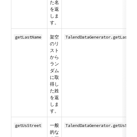
た名
を返
しま
す。
架空
getLastName
TalendDataGenerator.getLastNam
のリ
スト
から
ラン
ダム
に取
得し
た姓
を返
しま
す。
一般
getUsStreet
TalendDataGenerator.getUsStree
的な