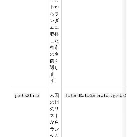
リス
トか
らラ
ンダ
ムに
取得
した
都市
の名
前を
返し
ま
す。
米国
getUsState
TalendDataGenerator.getUsState
の州
のリ
スト
から
ラン
ダム