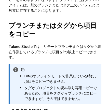
アイテムは、別のブランチまたはタグ上のアイテムとは
独立に存在することになります。
ブランチまたはタグから項目
をコピー
Talend Studio
では、リモートブランチまたはタグから現
在作業しているブランチに項目を1つ以上コピーできま
す。
情
注:
報
Gitのオフラインモードで作業している時に、
メ
項目をコピーできません。
モ
タグがプロジェクトの読み取り専用コピーで
あるため、項目をタグからブランチにコピー
できますが、その逆はできません。