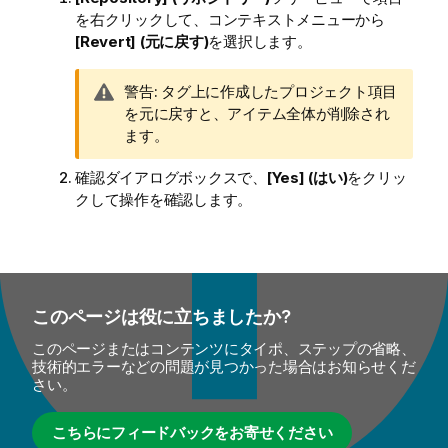
を右クリックして、コンテキストメニューから
[Revert] (元に戻す)
を選択します。
情
警告:
タグ上に作成したプロジェクト項目
報
を元に戻すと、アイテム全体が削除され
メ
ます。
モ
確認ダイアログボックスで、
[Yes] (はい)
をクリッ
クして操作を確認します。
このページは役に立ちましたか?
このページまたはコンテンツにタイポ、ステップの省略、
技術的エラーなどの問題が見つかった場合はお知らせくだ
さい。
こちらにフィードバックをお寄せください