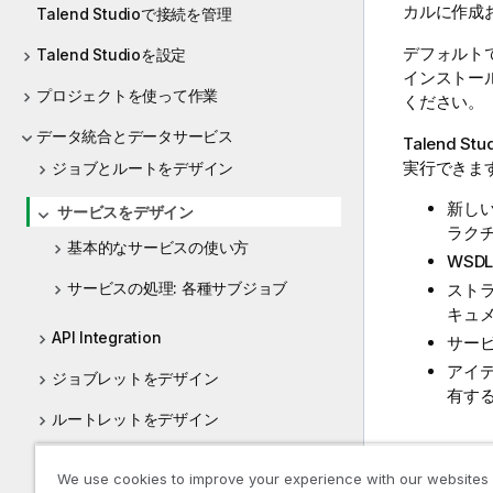
カルに作成
Talend Studioで接続を管理
デフォルト
Talend Studioを設定
インストー
プロジェクトを使って作業
ください。
データ統合とデータサービス
Talend Stu
実行できま
ジョブとルートをデザイン
新しい
サービスをデザイン
ラク
基本的なサービスの使い方
WS
サービスの処理: 各種サブジョブ
スト
キュ
API Integration
サー
アイ
ジョブレットをデザイン
有す
ルートレットをデザイン
ジョブ、ルート、サービスを管理
We use cookies to improve your experience with our websites