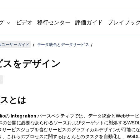
グ
ビデオ
移行センター
評価ガイド
プレイブッ
udioユーザーガイド
データ統合とデータサービス
ビスをデザイン
.
ビスとは
dio
の
Integration
パースペクティブでは、データ統合とWebサー
ビスの公開に必要なあらゆるソースおよびターゲットに対処するWSDL
タサービスジョブを含むサービスのグラフィカルデザインが可能にな
り、これらのプロセスに関するほとんどのタスクを自動化し、WSD