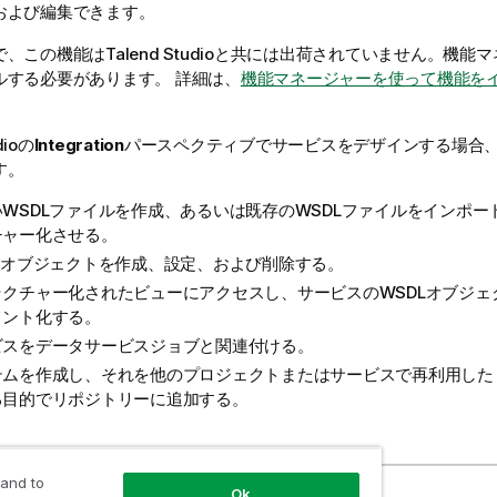
および編集できます。
で、この機能は
Talend Studio
と共には出荷されていません。機能マ
ルする必要があります。
詳細は、
機能マネージャーを使って機能を
dio
の
Integration
パースペクティブでサービスをデザインする場合
す。
WSDLファイルを作成、あるいは既存のWSDLファイルをインポー
チャー化させる。
DLオブジェクトを作成、設定、および削除する。
ラクチャー化されたビューにアクセスし、サービスのWSDLオブジェ
メント化する。
ビスをデータサービスジョブと関連付ける。
テムを作成し、それを他のプロジェクトまたはサービスで再利用した
る目的でリポジトリーに追加する。
 and to
Ok