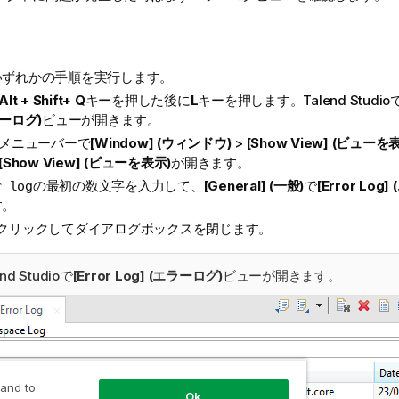
いずれかの手順を実行します。
Alt + Shift+ Q
キーを押した後に
L
キーを押します。
Talend Studio
ーログ)
ビューが開きます。
メニューバーで
[Window] (ウィンドウ)
>
[Show View] (ビューを
[Show View] (ビューを表示)
が開きます。
の最初の数文字を入力して、
[General] (一般)
で
[Error Log
r log
す。
クリックしてダイアログボックスを閉じます。
nd Studio
で
[Error Log] (エラーログ)
ビューが開きます。
 and to
Ok