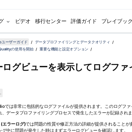
グ
ビデオ
移行センター
評価ガイド
プレイブッ
udioユーザーガイド
データプロファイリングとデータクオリティ
a Qualityの使用を開始
重要な機能と設定オプション
ーログビューを表示してログファ
.
dio
では非常に包括的なログファイルが提供されます。このログファ
れ、データプロファイリングプロセスで発生したエラーが記録され
g] (エラーログ)
では問題の性質や修正方法の詳細が提供されることが
ング中に問題が発生した時はまずエラーログビューを確認します。