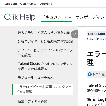
インポート
Qlik.com
Community
Learning
重要な機能と設定オプション
ドキュメント
オンボーディン
シノニムインデックスエディターを使
用
最大メモリサイズのしきい値を定義
Talend St
Talend Dat
分析エディターと分析結果の環境設定
デフォルト頻度テーブルのパラメータ
エラ
ーを設定
理
Talend Studioでヘルプのコンテンツ
を表示または非表示
利用対象..
モジュールビューを表示
Talend Stu
エラーログビューを表示してログファ
報が管理さ
イルを管理
[Error Lo
新規エディターを開く
ロファイリ