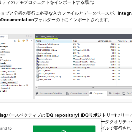
リティのデモプロジェクトをインポートする場合:
ジョブと分析の実行に必要な入力ファイルとデータベースが、
Integr
の
Documentation
フォルダーの下にインポートされます。
ing
パースペクティブの
[DQ repository] (DQリポジトリー)
ツリー
ング分析がインポートされます。これらの分析は、データクオリティ
とおり、最初にインストールしたデータベースとファイルで実行され
 and to
Ok