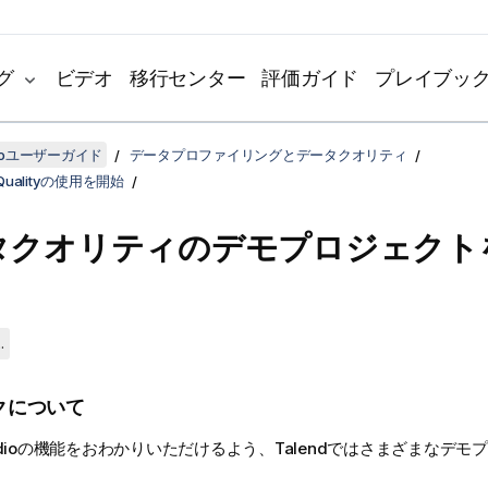
グ
ビデオ
移行センター
評価ガイド
プレイブッ
udioユーザーガイド
データプロファイリングとデータクオリティ
a Qualityの使用を開始
タクオリティのデモプロジェクト
.
クについて
dio
の機能をおわかりいただけるよう、
Talend
ではさまざまなデモプ
。