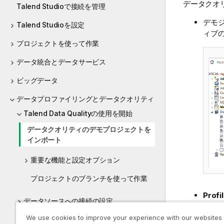
データクオ
Talend Studioで接続を管理
デモ
Talend Studioを設定
ィブ
プロジェクトを使って作業
データ統合とデータサービス
ビッグデータ
データプロファイリングとデータクオリティ
Talend Data Qualityの使用を開始
データクオリティのデモプロジェクトを
インポート
重要な機能と設定オプション
プロジェクトのブランチを使って作業
Profil
データソースへの接続の設定
イリ
明の
We use cookies to improve your experience with our websites
データベースコンテンツのプロファイリン