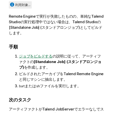
利用対象...
Remote Engineで実行が失敗したものの、単純な
Talend
Studio
の実行処理中ではない場合は、
Talend Studio
の
[Standalone Job] (スタンドアロンジョブ)としてビルド
します。
手順
ジョブをビルドする
の説明に従って、アーティフ
ァクトの
[Standalone Job] (スタンドアロンジョ
ブ)
を作成します。
ビルドされたアーカイブを
Talend Remote Engine
と同じマシンに抽出します。
または
ファイルを実行します。
bat
sh
次のタスク
アーティファクトが
Talend JobServer
でエラーなしでス