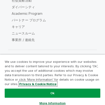
社会貢献活動
ダイバーシティ
Academic Program
パートナー プログラム
キャリア
ニュースルーム
事業所 / 連絡先
We use cookies to improve your experience with our websites
Qlik コミュニティ
and to deliver content tailored to your interests. By clicking ‘Ok’,
you accept the use of additional cookies which may involve
data transmission to third parties. Refer to our Privacy & Cookie
法的契約
製品規約
Legal Policies
Notice or click ‘More Information’ for details on cookie usage on
リーガルポリシー
利用規約
商標
our sites.
Privacy & Cookie Notice
Do Not Share My Info
Ok
Copyright © 1993-2026 QlikTech International AB.無断複写・
転載を禁じます。
More Information