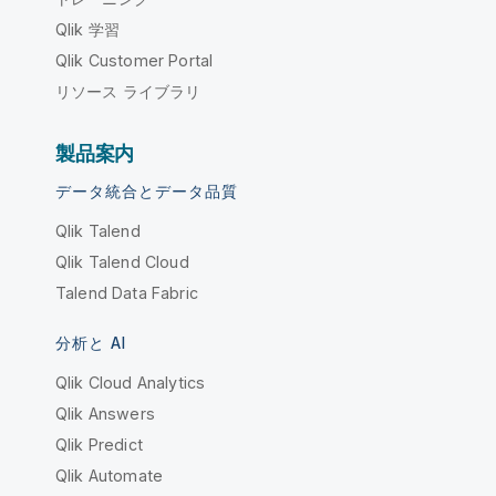
Qlik 学習
Qlik Customer Portal
リソース ライブラリ
製品案内
データ統合とデータ品質
Qlik Talend
Qlik Talend Cloud
Talend Data Fabric
分析と AI
Qlik Cloud Analytics
Qlik Answers
Qlik Predict
Qlik Automate