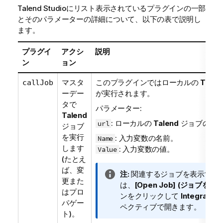
Talend Studio
にリスト表示されているプラグインの一部
t
とそのパラメーターの詳細について、以下の表で説明し
y
ます。
-
n
プラグイ
アクシ
説明
o
ン
ョン
t
e
マスタ
このプラグインではローカルの
Talen
callJob
ーデー
が実行されます。
タで
パラメーター:
Talend
: ローカルの
Talend
ジョブのUR
url
ジョブ
を実行
: 入力変数の名前。
Name
します
: 入力変数の値。
Value
(たとえ
ば、変
情
注:
関連するジョブを表示する
更また
報
は、
[Open Job] (ジョブを開く
はプロ
メ
ンをクリックして
Integration
パゲー
モ
ペクティブで開きます。
ト)。