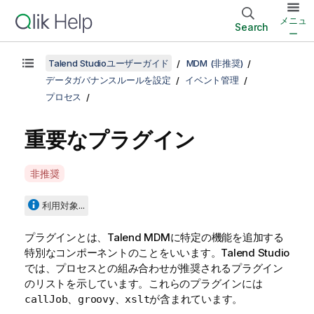
メニュ
Search
ー
Talend Studioユーザーガイド
MDM (非推奨)
データガバナンスルールを設定
イベント管理
プロセス
重要なプラグイン
A
非推奨
v
a
利用対象...
i
l
プラグインとは、
Talend MDM
に特定の機能を追加する
a
特別なコンポーネントのことをいいます。
Talend Studio
b
では、プロセスとの組み合わせが推奨されるプラグイン
i
のリストを示しています。これらのプラグインには
l
、
、
が含まれています。
callJob
groovy
xslt
i