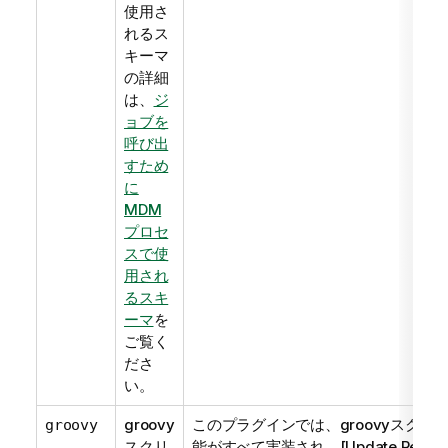
使用さ
れるス
キーマ
の詳細
は、
ジ
ョブを
呼び出
すため
に
MDM
プロセ
スで使
用され
るスキ
ーマ
を
ご覧く
ださ
い。
groovy
このプラグインでは、groovyスクリ
groovy
スクリ
能がすべて実装され、[Update Report