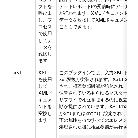
プトを
デートレポート)の受信時にデータの
呼び出
が行われます。XMLドキュメントを読
し、プ
データを変換してXMLドキュメントに
ロセス
こともできます。
で使用
してデ
ータを
変換し
ます。
XSLT
このプラグインでは、入力XMLドキュ
xslt
を使用
xslt変換が実装されます。XSLT 2.0
して
され、相互参照機能が強化され、MD
XMLド
保管されているあらゆるマスターデー
キュメ
ザフライで相互参照するのに役立つ具
ントを
順が提供されています。XSLTの出力
変換し
が
または
に設定されている
xml
xhtml
ます。
下の属性を持つすべてのエレメントでX
処理された後に相互参照が実行されます