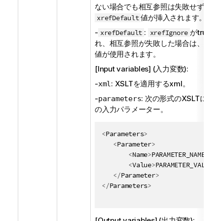
ない場合でも相互参照は失敗せず、
値が挿入されます。
xrefDefault
-
:
がtrue
xrefDefault
xrefIgnore
れ、相互参照が失敗した場合は、代わ
値が使用されます。
[Input variables] (入力変数):
-
: XSLTを適用するxml。
xml
-
: 次の形式のXSLTに対
parameters
の入力パラメーター。
<
Parameters
>
<
Parameter
>
<
Name
>
PARAMETER_NAME
</
Na
<
Value
>
PARAMETER_VALUE
</
</
Parameter
>
</
Parameters
>
[Output variables] (出力変数):