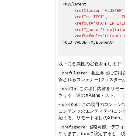
<
MyElement
xrefCluster
=
'CLUSTER'
xrefIn
=
'TEST1, ..., TESTN'
xrefOut
=
'XPATH_IN_ITEM'
xrefIgnore
=
'true|false'
xrefDefault
=
'DEFAULT_VALUE
>
OLD_VALUE
</
MyElement
>
以下に各属性の定義を示します:
-
: 相互参照に使用され
xrefCluster
管されるコンテナー(クラスター)。
-
: この項目内容をリモート項
xrefIn
させる一連のXPathsテスト。
-
: この項目のコンテンツを
xrefOut
コンテンツのエンティティ(コンセプト
始まる、リモート項目のXPath。
-
: 省略可能。デフォルトはf
xrefIgnore
なります。trueに設定すると、項目が