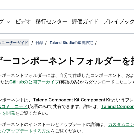
グ
ビデオ
移行センター
評価ガイド
プレイブッ
udioユーザーガイド
付録
Talend Studioの環境設定
ザーコンポーネントフォルダーを
ンポーネントフォルダーには、自分で作成したコンポーネント、お
または
GitHubの公開アーカイブ
(英語のみ)
からダウンロードしたコン
ンポーネントは、
Talend Component Kit
Component Kitとい
k
コミュニティ
(英語のみ)
で共有できます。詳細は、
Talend Comp
トを開発
をご覧ください。
ンポーネントのインストールとアップデートの詳細は、
カスタムコ
よびアップデートする方法
をご覧ください。