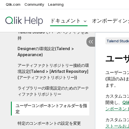
Talend Studioの環境設定
Qlik.com
Community
Learning
Javaインタープリターのパス(Talend)
ドキュメント
オンボーディン
Talend Studioでテーマを変更
Talend Studioでパースペクティブを保
持
Talend St
Designerの環境設定(Talend >
Appearance)
ユー
アーティファクトリポジトリー接続の環
境設定(Talend > [Artifact Repository]
ユーザーコ
(アーティファクトリポジトリー))
(英語のみ)
ます。
ライブラリーの環境設定のためのアーテ
ィファクトリポジトリー
カスタムコ
開発し、
Qli
ユーザーコンポーネントフォルダーを指
ンポーネン
定
カスタムコ
特定のコンポーネントの設定を変更
ストールお