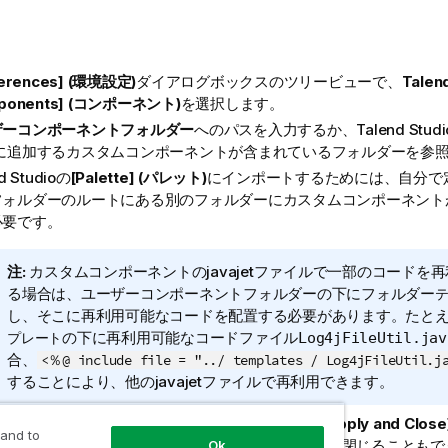
ferences] (環境設定)
ダイアログボックスのツリービューで、
Talen
ponents] (コンポーネント)
を選択します。
ザーコンポーネントフォルダー
へのパスを入力するか、
Talend Studi
に追加するカスタムコンポーネントが含まれているフォルダーを参
d Studio
の
[Palette] (パレット)
にインポートするためには、自分で
フォルダーのルートにある別のフォルダーにカスタムコンポーネント
必要です。
情
注:
カスタムコンポーネントのjavajetファイルで一部のコードを
報
る場合は、ユーザーコンポーネントフォルダーの下にフォルダー
メ
し、そこに再利用可能なコードを配置する必要があります。たと
モ
の下に再利用可能なコードファイル
プレート
Log4jFileUtil.jav
合、
<％@ include file = "../ templates / Log4jFileUtil.j
することにより、他のjavajetファイルで再利用できます。
y] (適用)
をクリックして環境設定を確定します。
[Apply and Cl
 and to
リックして環境設定を確定し、ダイアログボックスを閉じることもで
Ok