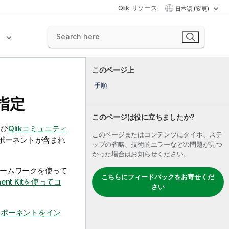
Qlik リソース
日本語 (変更)
ク
このページ上
手順
指定
このページは役に立ちましたか?
よび
Qlik
コミュニティ
このページまたはコンテンツにタイポ、ステ
ポーネントが含まれ
ップの省略、技術的エラーなどの問題が見つ
かった場合はお知らせください。
うフレームワークを使って
こちらにフィードバックをお寄せくだ
onent Kitを使ってコ
さい
ンポーネントをイン