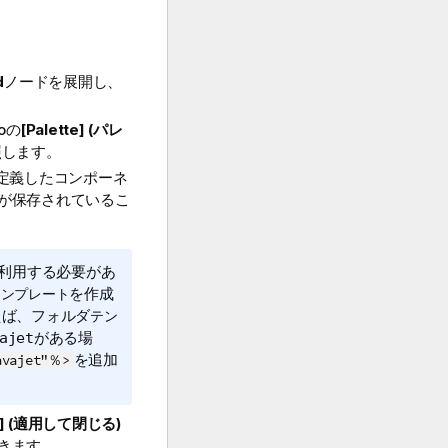
d
ノードを展開し、
o
の
[Palette] (パレ
照します。
定義したコンポーネ
が保存されているこ
再利用する必要があ
を作成
テンプレート
えば、フォルダ
テン
がある場
ajet
を追加
avajet"％>
ose] (適用して閉じる)
きます。