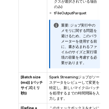
クスが選択されている場合
のみ)
tFileOutputParquet
情
重要:
ジョブ実行中の
報
メモリに関する問題を
メ
避けるため、このパラ
モ
メーターを使用する前
に、書き込まれるファ
イルのサイズと実行環
境の容量を考慮する必
要があります。
[Batch size
Spark Streamingジョブがソー
(ms)] (バッチ
スデータをレビューして変更を
サイズ(ミリ
特定し、新しいマイクロバッチ
秒))
を処理するまでの時間間隔を入
力します。
[Define a
このチェックボックスをオンに