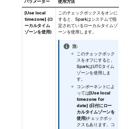
パラメーター
使用方法
[Use local
このチェックボックスをオンに
timezone] (ロ
すると、Sparkはシステムで指
ーカルタイム
定されているローカルタイムゾ
ゾーンを使用)
ーンを使用します。
情
注:
報
このチェックボック
メ
スをオフにすると、
モ
SparkはUTCタイム
ゾーンを使用しま
す。
コンポーネントによ
っては
[Use local
timezone for
date] (日付にロー
カルタイムゾーンを
使用)
チェックボッ
クスもあります。コ