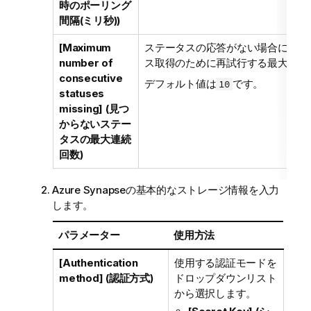
時のポーリング
間隔(ミリ秒))
[Maximum
ステータスの応答がない場合に
Tale
number of
ス取得のために再試行する最大回数
consecutive
デフォルト値は
です。
10
statuses
missing] (見つ
からないステー
タスの最大連続
回数)
Azure Synapseの基本的なストレージ情報を入力
します。
パラメーター
使用方法
[Authentication
使用する認証モードを
method] (認証方式)
ドロップダウンリスト
から選択します。