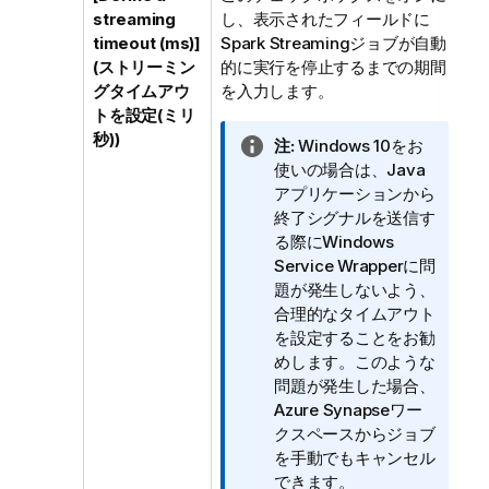
streaming
し、表示されたフィールドに
timeout (ms)]
Spark Streamingジョブが自動
(ストリーミン
的に実行を停止するまでの期間
グタイムアウ
を入力します。
トを設定(ミリ
秒))
情
注:
Windows 10をお
報
使いの場合は、Java
メ
アプリケーションから
モ
終了シグナルを送信す
る際にWindows
Service Wrapperに問
題が発生しないよう、
合理的なタイムアウト
を設定することをお勧
めします。このような
問題が発生した場合、
Azure Synapseワー
クスペースからジョブ
を手動でもキャンセル
できます。