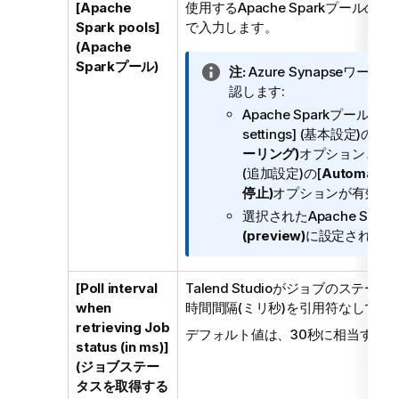
[Apache
使用するApache Sparkプール
Spark pools]
で入力します。
(Apache
Sparkプール)
情
注:
Azure Synapseワ
報
認します:
メ
Apache Sparkプールの作
モ
settings] (基本設定)の
[Au
ーリング)
オプションと[Additi
(追加設定)の[
Automatic
停止)
オプションが有効に
選択されたApache Spa
(preview)
に設定されてい
[Poll interval
Talend Studio
がジョブのステータス
when
時間間隔(ミリ秒)を引用符なしで入
retrieving Job
デフォルト値は、30秒に相当する
3
status (in ms)]
(ジョブステー
タスを取得する