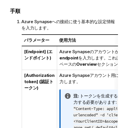
手順
Azure Synapseへの接続に使う基本的な設定情報
を入力します。
パラメーター
使用方法
[Endpoint] (エ
Azure Synapseのアカウントから
D
ンドポイント)
endpoint
を入力します。これはAzure
ペースの
Overview
セクションにあ
[Authorization
Azure Synapseアカウント用に
token] (認証ト
力します。
ークン)
情
注:
トークンを生成する場合
報
力する必要があります:
curl
メ
"Content-Type: applicati
モ
urlencoded" -d 'client_i
<YourClientID>&scope=htt
apse.net/.default&client