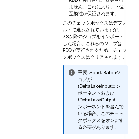
ません。これにより、下位
互換性が保証されます。
このチェックボックスはデフォ
ルトで選択されていますが、
7.3以降のジョブをインポート
した場合、これらのジョブは
RDDで実行されるため、チェッ
クボックスはクリアされます。
情
重要:
Spark Batchジ
報
ョブが
メ
tDeltaLakeInputコン
モ
ポーネントおよび
tDeltaLakeOutputコ
ンポーネントを含んで
いる場合、このチェッ
クボックスをオンにす
る必要があります。