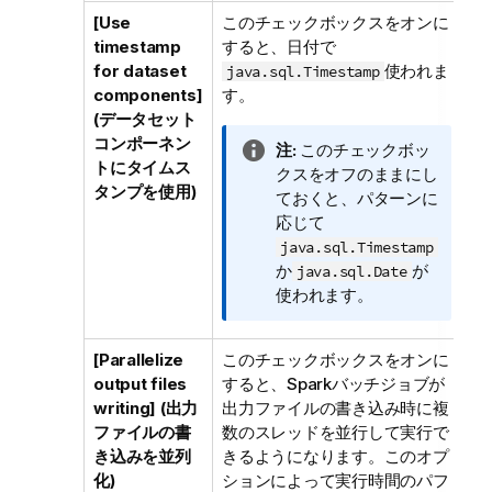
[Use
このチェックボックスをオンに
timestamp
すると、日付で
for dataset
使われま
java.sql.Timestamp
components]
す。
(データセット
コンポーネン
情
注:
このチェックボッ
トにタイムス
報
クスをオフのままにし
タンプを使用)
メ
ておくと、パターンに
モ
応じて
java.sql.Timestamp
か
が
java.sql.Date
使われます。
[Parallelize
このチェックボックスをオンに
output files
すると、Sparkバッチジョブが
writing] (出力
出力ファイルの書き込み時に複
ファイルの書
数のスレッドを並行して実行で
き込みを並列
きるようになります。このオプ
化)
ションによって実行時間のパフ