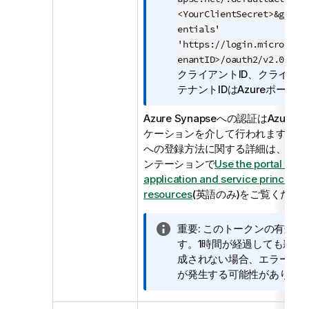
<YourClientSecret>&grant
entials'
'https://login.microsoft
enantID>/oauth2/v2.0/tok
クライアントID、クライア
テナントIDはAzureポー
Azure Synapseへの認証はAzure Act
ケーションを介して行われます。Azure Ac
への登録方法に関する詳細は、Micro
ンテーションで
Use the portal to c
application and service principal 
resources
(英語のみ)
をご覧くださ
情
重要:
このトークンの有効期
報
す。1時間が経過しても新し
メ
成されない場合、エラー(401 - No
モ
が発生する可能性がありま