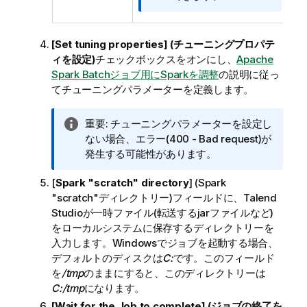
[Set tuning properties] (チューニングプロパテ
ィを設定)
チェックボックスをオンにし、
Apache
Spark Batchジョブ用にSparkを調整
の説明に従っ
てチューニングパラメーターを定義します。
情
重要:
チューニングパラメーターを設定し
報
ない場合、エラー(400 - Bad request)が
メ
発生する可能性があります。
モ
[
Spark "scratch" directory
] (Spark
"scratch"ディレクトリー)フィールドに、
Talend
Studio
が一時ファイル(転送するjarファイルなど)
をローカルシステムに保存するディレクトリーを
入力します。Windowsでジョブを起動する場合、
デフォルトのディスクは
C:
です。このフィールド
を
/tmp
のままにすると、このディレクトリーは
C:/tmp
になります。
[Wait for the Job to complete] (ジョブの終了を