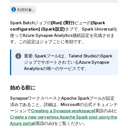
利用対象...
Spark Batchジョブの
[Run] (実行)
ビューの
[Spark
configuration] (Spark設定)
タブで、Spark Universalを
使ってAzure Synapse Analytics接続設定を完成させま
す。この設定はジョブごとに有効です。
情
重要:
Sparkプールlは、
Talend Studio
のSpark
報
ジョブでサポートされているAzure Synapse
メ
Analyticsの唯一のサービスです。
モ
始める前に
SynapseワークスペースとApache Sparkプールが設定
済みであること。詳細は、Microsoftの公式ドキュメンテ
ーションで
Creating a Synapse workspace
(英語のみ)
と
Create a new serverless Apache Spark pool using the
Azure portal
(英語のみ)
をご覧ください。