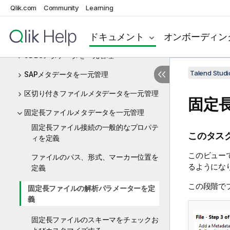
Talend Studioでメタデータを管理
Qlik.com
Community
Learning
目的
ドキュメント
オンボーディン
データベースメタデータを一元管理
JDBCメタデータを一元管理
Talend St
SAPメタデータを一元管理
区切り付きファイルメタデータを一元管理
固定
固定長ファイルメタデータを一元管理
固定長ファイル接続の一般的なプロパテ
このタス
ィを定義
このビュー
ファイルのパス、形式、マーカー位置を
るようにな
定義
この段階で
固定長ファイルの解析パラメーターを定
義
固定長ファイルのスキーマをチェックお