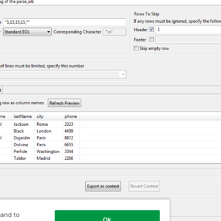
 and to
Ok