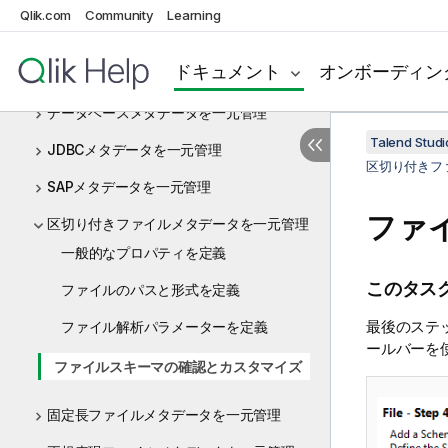
MDM (非推奨)
Qlik.com
Community
Learning
Talend Studioでメタデータを管理
ドキュメント
オンボーディン
目的
データベースメタデータを一元管理
Talend St
JDBCメタデータを一元管理
区切り付きフ
SAPメタデータを一元管理
ファ
区切り付きファイルメタデータを一元管理
一般的なプロパティを定義
このタス
ファイルのパスと形式を定義
最後のステ
ファイル解析パラメーターを定義
ールバーを
ファイルスキーマの確認とカスタマイズ
固定長ファイルメタデータを一元管理