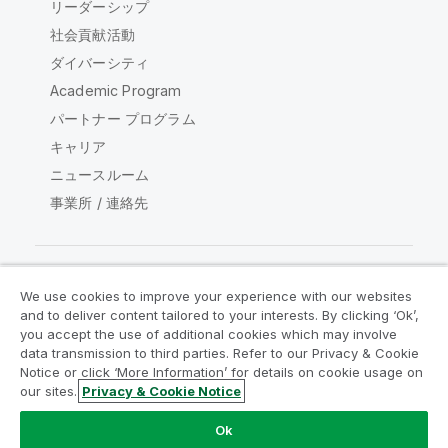
リーダーシップ
社会貢献活動
ダイバーシティ
Academic Program
パートナー プログラム
キャリア
ニュースルーム
事業所 / 連絡先
We use cookies to improve your experience with our websites
Qlik コミュニティ
and to deliver content tailored to your interests. By clicking ‘Ok’,
you accept the use of additional cookies which may involve
data transmission to third parties. Refer to our Privacy & Cookie
法的契約
製品規約
Legal Policies
Notice or click ‘More Information’ for details on cookie usage on
リーガルポリシー
利用規約
商標
our sites.
Privacy & Cookie Notice
Do Not Share My Info
Ok
Copyright © 1993-2026 QlikTech International AB.無断複写・