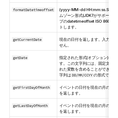
(yyyy-MM-dd HH:mm:ss.
formatDatetimeoffset
ムゾーン形式(JDK7がサポート)で
プのdatetimeoffset ISO 
トします。
現在の日付を返します。入力パラ
getCurrentDate
せん。
指定された形式(オプション)で
getDate
す。この文字列には、固定文字列
れた変数を含めることができます
字列は
の形式で返さ
DD/MM/CCYY
イベントの日付を現在の月の初日
getFirstDayOfMonth
を返します。
イベントの日付を現在の月の末日
getLastDayOfMonth
を返します。