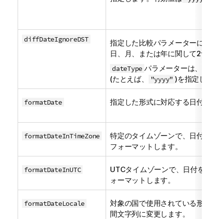
diffDateIgnoreDST
指定した比較パラメーターに従っ
日、月、または年に関して2つの
パラメーターは、比較
dateType
(たとえば、
)を指定しま
"yyyy"
指定した形式に対応する日付文字
formatDate
特定のタイムゾーンで、日付を特
formatDateInTimeZone
フォーマットします。
UTCタイムゾーンで、日付を特定
formatDateInUTC
ォーマットします。
対象の国で使用されている形式に
formatDateLocale
間文字列に変更します。