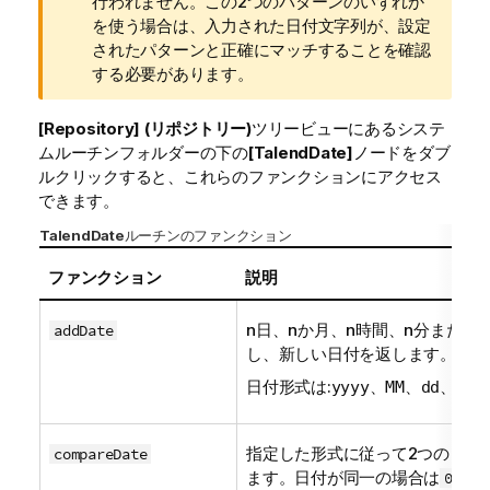
行われません。この2つのパターンのいずれか
を使う場合は、入力された日付文字列が、設定
されたパターンと正確にマッチすることを確認
する必要があります。
[Repository] (リポジトリー)
ツリービューにあるシステ
ムルーチンフォルダーの下の
[TalendDate]
ノードをダブ
ルクリックすると、これらのファンクションにアクセス
できます。
TalendDate
ルーチンのファンクション
ファンクション
説明
n日、nか月、n時間、n分またはn
addDate
し、新しい日付を返します。
日付形式は:
、
、
、
yyyy
MM
dd
HH
指定した形式に従って2つの日付
compareDate
ます。日付が同一の場合は
を、
0