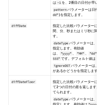
は
を、2番目の日付が早い場
-1
パラメーターは日付形式
pattern
)を指定します。
dd"
指定した比較パラメーターに従っ
diffDate
間、分、秒またはミリ秒に関して
す。
パラメーターは、比較
dateType
指定します。有効値
は、
、
、
、
"yyyy"
"MM"
"dd"
"
です。デフォルト値は
SSS"
"dd"
パラメーターは、DS
ignoreDST
があるかどうかを指定します。
指定した比較パラメーターに従っ
diffDateFloor
て2つの日付の差を返します。値
てられます。
パラメーターは、比較
dateType
指定します。有効値は
、
"yyyy"