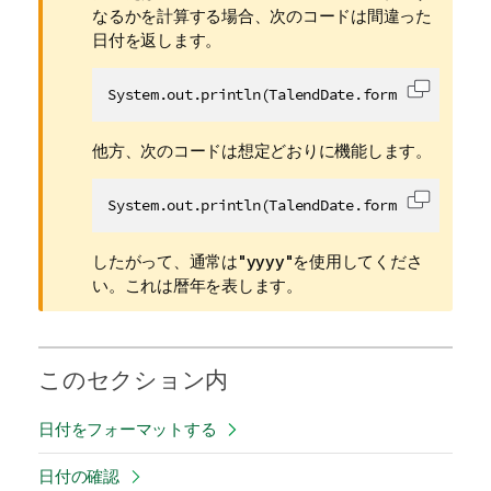
なるかを計算する場合、次のコードは間違った
日付を返します。
System.out.println(TalendDate.formatDate("YYY
コードを
他方、次のコードは想定どおりに機能します。
System.out.println(TalendDate.formatDate("yyy
コードを
したがって、通常は"yyyy"を使用してくださ
い。これは暦年を表します。
このセクション内
日付をフォーマットする
日付の確認