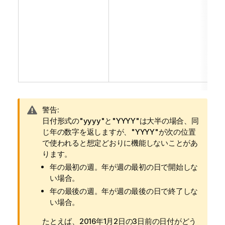
情
警告:
報
日付形式の"yyyy"と"YYYY"は大半の場合、同
メ
じ年の数字を返しますが、"YYYY"が次の位置
モ
で使われると想定どおりに機能しないことがあ
ります。
年の最初の週。年が週の最初の日で開始しな
い場合。
年の最後の週。年が週の最後の日で終了しな
い場合。
たとえば、2016年1月2日の3日前の日付がどう