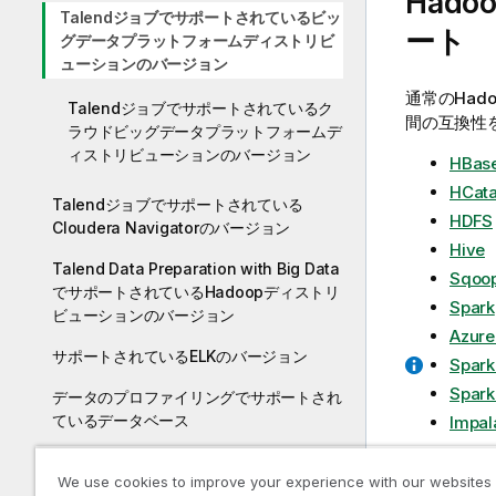
Had
Talendジョブでサポートされているビッ
ート
グデータプラットフォームディストリビ
ューションのバージョン
通常のHad
Talendジョブでサポートされているク
間の互換性
ラウドビッグデータプラットフォームデ
ィストリビューションのバージョン
HBas
HCata
Talendジョブでサポートされている
HDFS
Cloudera Navigatorのバージョン
Hive
Talend Data Preparation with Big Data
Sqoo
でサポートされているHadoopディストリ
Spark
ビューションのバージョン
Azure
サポートされているELKのバージョン
Spar
Spar
データのプロファイリングでサポートされ
ているデータベース
Impal
データのプロファイリングでサポートされ
サポート対象
We use cookies to improve your experience with our websites
るHiveディストリビューション
ポートから