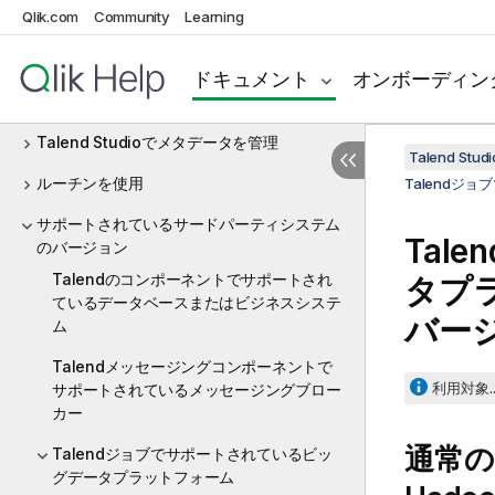
Qlik.com
Community
Learning
Big Data
データプロファイリングとデータクオリティ
ドキュメント
オンボーディン
MDM (非推奨)
Talend Studioでメタデータを管理
Talend St
ルーチンを使用
Talendジ
サポートされているサードパーティシステム
Talen
のバージョン
Talendのコンポーネントでサポートされ
タプ
ているデータベースまたはビジネスシステ
バー
ム
Talendメッセージングコンポーネントで
利用対象..
サポートされているメッセージングブロー
カー
通常の
Talendジョブでサポートされているビッ
グデータプラットフォーム