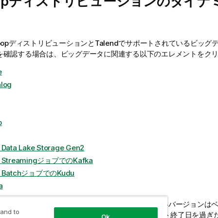
oopディストリビューションのダイナ
oopディストリビューションと
Talend
でサポートされているビッグ
を確認する場合は、ビッグデータに関連する以下のエレメントをク
e
log
p
 Data Lake Storage Gen2
k StreamingジョブでのKafka
k BatchジョブでのKudu
a
のBig Dataプラットフォームのうち、古くなった各バージョンは
 and to
外されます。
Talend
は、ベンダーが設定したサポート終了日を過ぎ
Ok