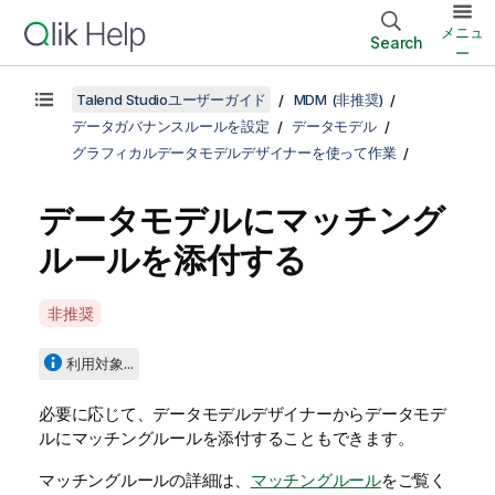
メニュ
Search
ー
Talend Studioユーザーガイド
MDM (非推奨)
データガバナンスルールを設定
データモデル
グラフィカルデータモデルデザイナーを使って作業
データモデルにマッチング
ルールを添付する
A
非推奨
v
a
利用対象...
i
l
必要に応じて、データモデルデザイナーからデータモデ
a
ルにマッチングルールを添付することもできます。
b
マッチングルールの詳細は、
マッチングルール
をご覧く
i