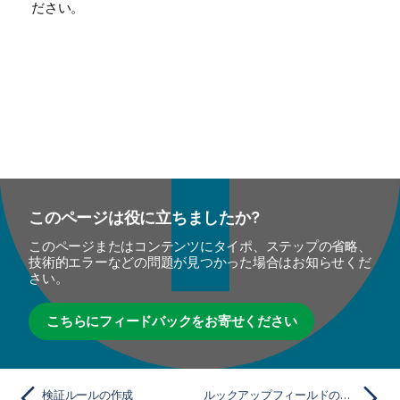
ださい。
l
i
t
y
-
n
o
t
e
このページは役に立ちましたか?
このページまたはコンテンツにタイポ、ステップの省略、
技術的エラーなどの問題が見つかった場合はお知らせくだ
さい。
こちらにフィードバックをお寄せください
検証ルールの作成
ルックアップフィールドの設定