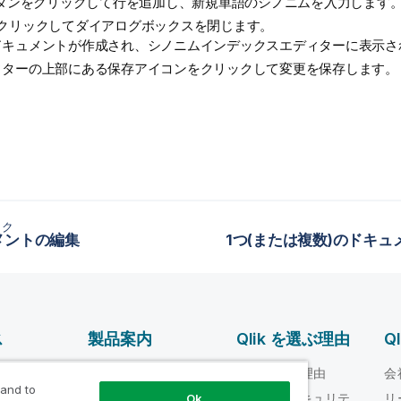
タンをクリックして行を追加し、新規単語のシノニムを入力します
クリックしてダイアログボックスを閉じます。
ドキュメントが作成され、シノニムインデックスエディターに表示さ
ィターの上部にある保存アイコンをクリックして変更を保存します。
ック
メントの編集
ス
製品案内
Qlik を選ぶ理由
Q
データ統合とデータ
ルプ ビデオ
Qlik を選ぶ理由
会
品質
 and to
loper
信頼性とセキュリテ
リ
Ok