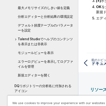
[+]
ボ
OK
を
最大メモリサイズのしきい値を定義
新規
分析エディターと分析結果の環境設定
エデ
デフォルト頻度テーブルのパラメータ
ーを設定
Talend Studioでヘルプのコンテンツ
を表示または非表示
モジュールビューを表示
前のトピ
エラーログビューを表示してログファ
ドキュ
イルを管理
新規エディターを開く
DQリポジトリーの分析名に付加される
リソー
アイコン
Qlik ヘ
データソースへの接続の設定
We use cookies to improve your experience with our websites
Qlik Deve