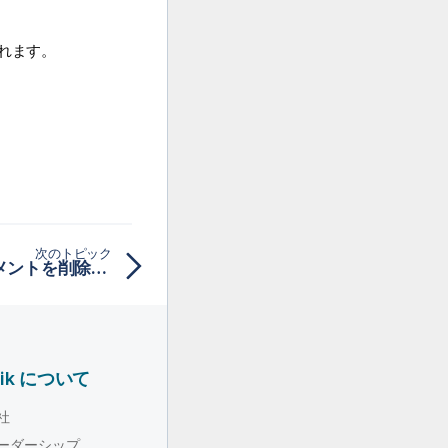
。
れます。
次のトピック
1つ(または複数)のドキュメントを削除する
lik について
社
ーダーシップ