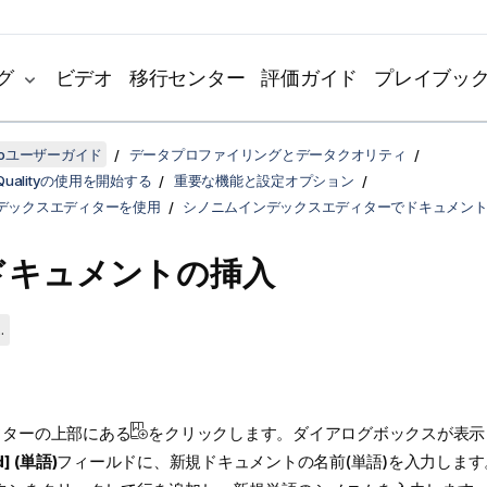
グ
ビデオ
移行センター
評価ガイド
プレイブッ
udioユーザーガイド
データプロファイリングとデータクオリティ
a Qualityの使用を開始する
重要な機能と設定オプション
デックスエディターを使用
シノニムインデックスエディターでドキュメン
ドキュメントの挿入
.
ィターの上部にある
をクリックします。ダイアログボックスが表示
d] (単語)
フィールドに、新規ドキュメントの名前(単語)を入力します