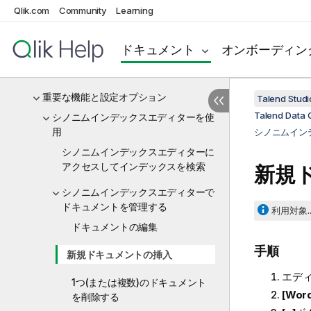
Qlik.com
Talend Data Qualityの使用を開始する
Community
Learning
データクオリティの動作原理
ドキュメント
オンボーディン
データクオリティのデモプロジェクトを
インポート
重要な機能と設定オプション
Talend St
Talend Dat
シノニムインデックスエディターを使
用
シノニムイン
シノニムインデックスエディターに
アクセスしてインデックスを検索
新規
シノニムインデックスエディターで
ドキュメントを管理する
利用対象..
ドキュメントの編集
手順
新規ドキュメントの挿入
エデ
1つ(または複数)のドキュメント
[Wor
を削除する