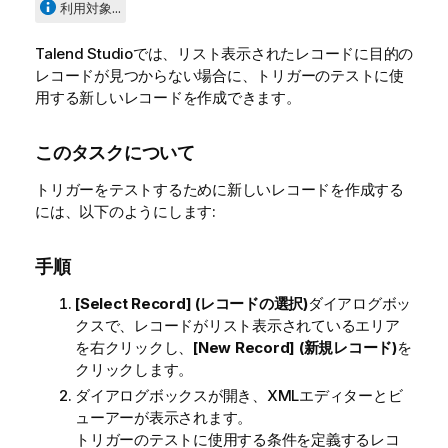
a
利用対象...
i
l
Talend Studio
では、リスト表示されたレコードに目的の
a
レコードが見つからない場合に、トリガーのテストに使
b
用する新しいレコードを作成できます。
i
l
このタスクについて
i
t
トリガーをテストするために新しいレコードを作成する
y
には、以下のようにします:
-
n
手順
o
t
[Select Record] (レコードの選択)
ダイアログボッ
e
クスで、レコードがリスト表示されているエリア
を右クリックし、
[New Record] (新規レコード)
を
クリックします。
ダイアログボックスが開き、XMLエディターとビ
ューアーが表示されます。
トリガーのテストに使用する条件を定義するレコ