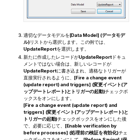
適切なデータモデルを
[Data Model] (データモデ
ル)
リストから選択します。この例では、
UpdateReport
を選択します。
新たに作成したレコードが
UpdateReport
ドキュ
メントではない場合は、新しいレコードが
UpdateReport
に書き込まれ、適格なトリガーが
直接実行されるように、
[Fire a change event
(update report) and triggers] (変更イベント(ア
ップデートレポート)とトリガーの起動)
チェックボ
ックスをオンにします。
[Fire a change event (update report) and
triggers] (変更イベント(アップデートレポート)と
トリガーの起動)
チェックボックスをオンにした後
で、必要に応じて、
[Enable verification by
before processes] (処理前の検証を有効化)
チェ
ックボックスをオンにして、
[Before Saving] (保