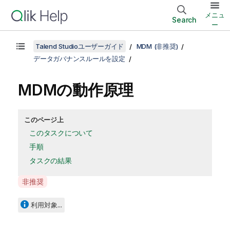
メニュ
Search
ー
Talend Studioユーザーガイド
MDM (非推奨)
データガバナンスルールを設定
MDMの動作原理
このページ上
このタスクについて
手順
タスクの結果
A
非推奨
v
a
利用対象...
i
l