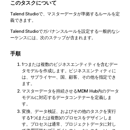
このタスクについて
a
b
Talend Studio
で、マスターデータが準拠するルールを定
i
義できます。
l
i
Talend Studio
でガバナンスルールを設定する一般的なシ
t
ーケンスには、次のステップが含まれます。
y
-
手順
n
o
1つまたは複数のビジネスエンティティを含むデー
t
タモデルを作成します。ビジネスエンティティに
e
は、サプライヤー、国、顧客、その他を指定でき
ます。
マスターデータを持続させるMDM Hub内のデータ
モデルに対応するデータコンテナーを定義しま
す。
変換、データ検証、およびその他のタスクを実行
する1つ(または複数)のプロセスをデザインしま
す。プロセスは通常、プロジェクトデータに対し