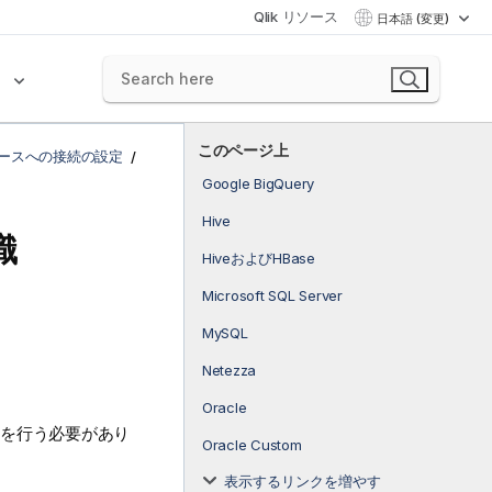
Qlik リソース
日本語 (変更)
ク
このページ上
ースへの接続の設定
Google BigQuery
Hive
識
HiveおよびHBase
Microsoft SQL Server
MySQL
Netezza
Oracle
設定を行う必要があり
Oracle Custom
表示するリンクを増やす