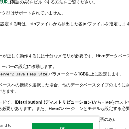
URL
(英語のみ)
をビルドする方法をご覧ください。
ータ型はサポートされていません。
を設定する時は、zipファイルから抽出した各jarファイルを指定しま
バーが正しく動作するには十分なメモリが必要です。Hiveデータベー
eサーバーの設定に移動します。
パラメーターを1GB以上に設定します。
Server2 Java Heap Size
ータベースへの接続を選択した場合、他のデータベースタイプのように
できます。
ードで、
[Distribution] (ディストリビューション)
からHiveをホス
る必要があります。また、Hiveのバージョンとモデルも設定する必
formation, see
Apache Hadoop documentation
(英語のみ)
.
 and to
Ok