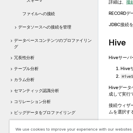
スキーマ
詳細は、
接続
RECORD
デ
ファイルへの接続
JDBC接続
データソースへの接続を管理
Hive
データベースコンテンツのプロファイリン
グ
Hiveサー
冗長性分析
Hiv
テーブル分析
Hive
カラム分析
Hiveデ
セマンティック認識分析
成して実行
コリレーション分析
接続ウィザ
ムを選択す
ビッグデータをプロファイリング
For more in
パターンとインジケーター
We use cookies to improve your experience with our websites