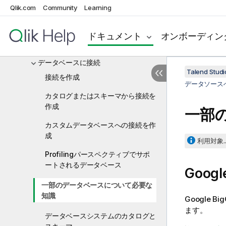
Qlik.com
Community
Learning
Talend Data Qualityの使用を開始する
データソースへの接続の設定
ドキュメント
オンボーディン
データソースへの接続を作成
データベースに接続
Talend St
接続を作成
データソース
カタログまたはスキーマから接続を
作成
一部
カスタムデータベースへの接続を作
成
利用対象..
Profilingパースペクティブでサポ
ートされるデータベース
Googl
一部のデータベースについて必要な
知識
Google
ます。
データベースシステムのカタログと