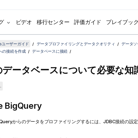
グ
ビデオ
移行センター
評価ガイド
プレイブッ
udioユーザーガイド
データプロファイリングとデータクオリティ
データソ
への接続を作成
データベースに接続
のデータベースについて必要な知
.
e BigQuery
 BigQueryからのデータをプロファイリングするには、JDBC接続の