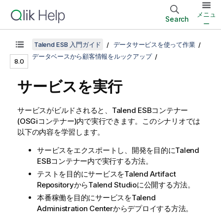
メニュ
Search
ー
Talend ESB 入門ガイド
データサービスを使って作業
データベースから顧客情報をルックアップ
8.0
サービスを実行
サービスがビルドされると、
Talend ESB
コンテナー
(OSGiコンテナー)内で実行できます。このシナリオでは
以下の内容を学習します。
サービスをエクスポートし、開発を目的に
Talend
ESB
コンテナー内で実行する方法。
テストを目的にサービスを
Talend Artifact
Repository
から
Talend Studio
に公開する方法。
本番稼働を目的にサービスを
Talend
Administration Center
からデプロイする方法。