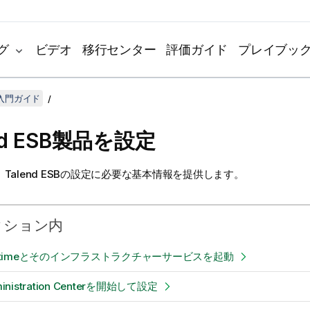
グ
ビデオ
移行センター
評価ガイド
プレイブッ
B 入門ガイド
d ESB
製品を設定
、
Talend ESB
の設定に必要な基本情報を提供します。
クション内
 Runtimeとそのインフラストラクチャーサービスを起動
ministration Centerを開始して設定