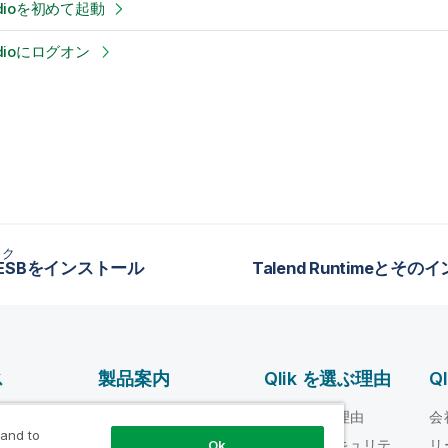
tudioを初めて起動
tudioにログオン
ック
d ESBをインストール
ス
製品案内
Qlik を選ぶ理由
Q
データ統合とデータ
ルプ ビデオ
Qlik を選ぶ理由
会
品質
 and to
loper
信頼性とセキュリテ
リ
Ok