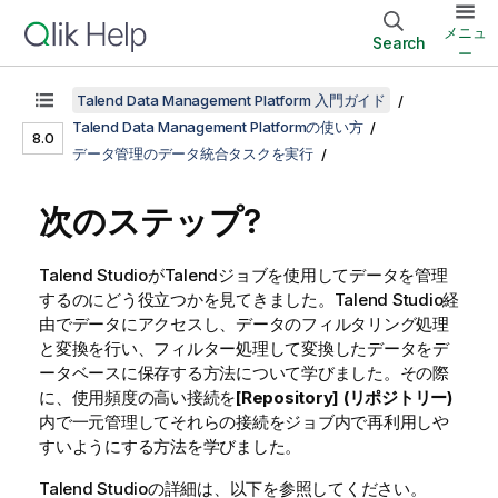
メニュ
Search
ー
Talend Data Management Platform 入門ガイド
Talend Data Management Platformの使い方
8.0
データ管理のデータ統合タスクを実行
次のステップ?
Talend Studio
が
Talend
ジョブを使用してデータを管理
するのにどう役立つかを見てきました。
Talend Studio
経
由でデータにアクセスし、データのフィルタリング処理
と変換を行い、フィルター処理して変換したデータをデ
ータベースに保存する方法について学びました。その際
に、使用頻度の高い接続を
[Repository] (リポジトリー)
内で一元管理してそれらの接続をジョブ内で再利用しや
すいようにする方法を学びました。
Talend Studio
の詳細は、以下を参照してください。