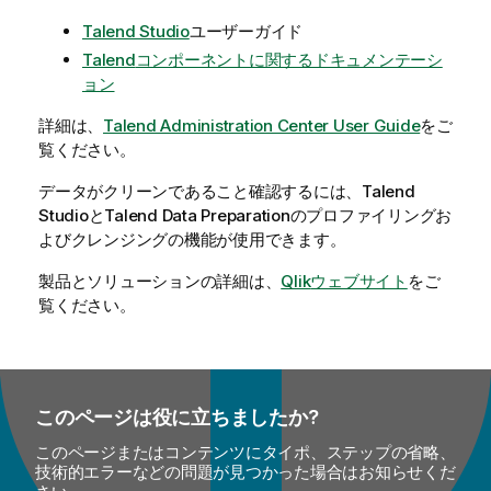
Talend Studio
ユーザーガイド
Talend
コンポーネントに関するドキュメンテーシ
ョン
詳細は、
Talend Administration Center User Guide
をご
覧ください。
データがクリーンであること確認するには、
Talend
Studio
と
Talend Data Preparation
のプロファイリングお
よびクレンジングの機能が使用できます。
製品とソリューションの詳細は、
Qlik
ウェブサイト
をご
覧ください。
このページは役に立ちましたか?
このページまたはコンテンツにタイポ、ステップの省略、
技術的エラーなどの問題が見つかった場合はお知らせくだ