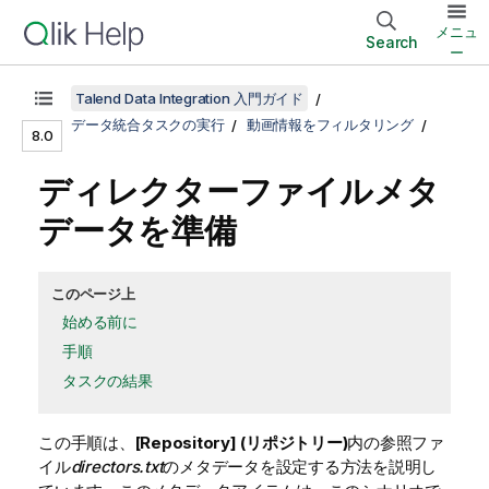
メニュ
Search
ー
Talend Data Integration 入門ガイド
データ統合タスクの実行
動画情報をフィルタリング
8.0
ディレクターファイルメタ
データを準備
このページ上
始める前に
手順
タスクの結果
この手順は、
[Repository] (リポジトリー)
内の参照ファ
イル
directors.txt
のメタデータを設定する方法を説明し