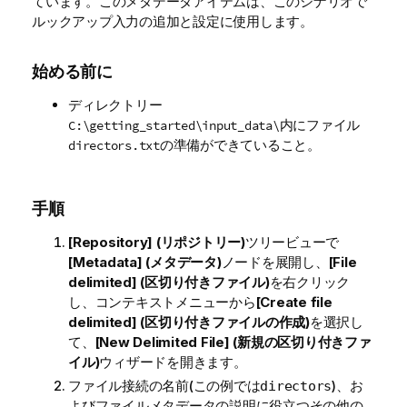
ています。このメタデータアイテムは、このシナリオで
ルックアップ入力の追加と設定に使用します。
始める前に
ディレクトリー
内にファイル
C:\getting_started\input_data\
の準備ができていること。
directors.txt
手順
[Repository] (リポジトリー)
ツリービューで
[Metadata] (メタデータ)
ノードを展開し、
[File
delimited] (区切り付きファイル)
を右クリック
し、コンテキストメニューから
[Create file
delimited] (区切り付きファイルの作成)
を選択し
て、
[New Delimited File] (新規の区切り付きファ
イル)
ウィザードを開きます。
ファイル接続の名前(この例では
)、お
directors
よびファイルメタデータの説明に役立つその他の