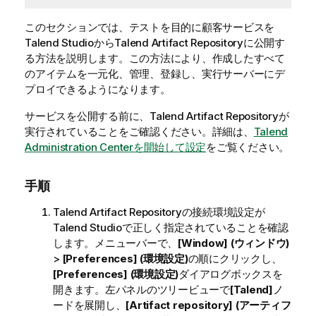
このセクションでは、テストを目的に顧客サービスを
Talend Studio
から
Talend Artifact Repository
に公開す
る方法を説明します。この方法により、作成したすべて
のアイテムを一元化、管理、登録し、実行サーバーにデ
プロイできるようになります。
サービスを公開する前に、
Talend Artifact Repository
が
実行されていることをご確認ください。詳細は、
Talend
Administration Centerを開始して設定
をご覧ください。
手順
Talend Artifact Repository
の接続環境設定が
Talend Studio
で正しく指定されていることを確認
します。メニューバーで、
[Window] (ウィンドウ)
>
[Preferences] (環境設定)
の順にクリックし、
[Preferences] (環境設定)
ダイアログボックスを
開きます。左パネルのツリービューで
[Talend]
ノ
ードを展開し、
[Artifact repository] (アーティフ