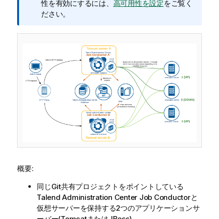
メ
性を有効にするには、
高可用性を設定
をご覧く
モ
ださい。
概要:
同じGit共有プロジェクトをポイントしている
Talend Administration Center
Job Conductorと
仮想サーバーを保持する2つのアプリケーションサ
ーバー(TomcatまたはJBoss)。