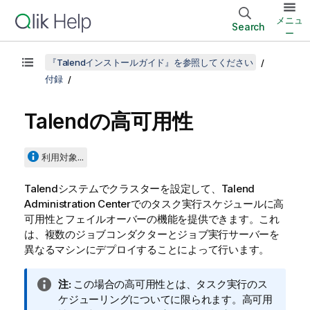
メニュ
Search
ー
『Talendインストールガイド』を参照してください
付録
Talend
の高可用性
利用対象...
Talend
システムでクラスターを設定して、
Talend
Administration Center
でのタスク実行スケジュールに高
可用性とフェイルオーバーの機能を提供できます。これ
は、複数のジョブコンダクターとジョブ実行サーバーを
異なるマシンにデプロイすることによって行います。
情
注:
この場合の高可用性とは、タスク実行のス
報
ケジューリングについてに限られます。高可用