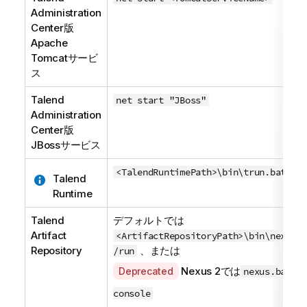
Administration
Center
版
Apache
Tomcatサービ
ス
Talend
net start "JBoss"
Administration
Center
版
JBossサービス
<TalendRuntimePath>\bin\trun.bat
Talend
Runtime
Talend
デフォルトでは
Artifact
<ArtifactRepositoryPath>\bin\nexus.e
Repository
、または
/run
A
Nexus 2では
Deprecated
nexus.bat
v
console
a