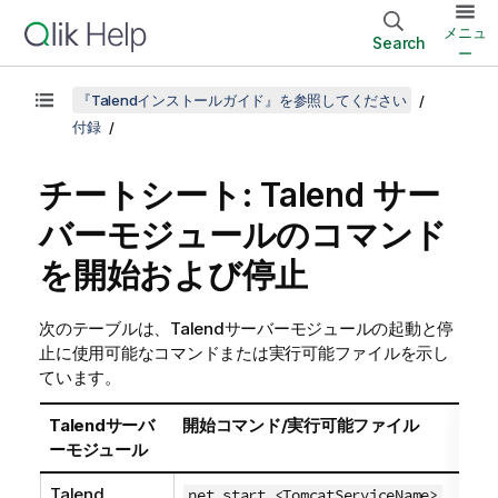
メニュ
Search
ー
『Talendインストールガイド』を参照してください
付録
チートシート:
Talend
サー
バーモジュールのコマンド
を開始および停止
次のテーブルは、
Talend
サーバーモジュールの起動と停
止に使用可能なコマンドまたは実行可能ファイルを示し
ています。
Talend
サーバ
開始コマンド/実行可能ファイル
ーモジュール
Talend
net start <TomcatServiceName>