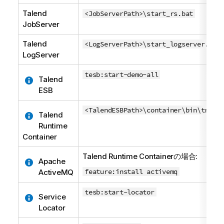
i
Talend
<JobServerPath>\start_rs.bat
l
JobServer
a
b
Talend
<LogServerPath>\start_logserver.bat
i
LogServer
l
i
tesb:start-demo-all
Talend
t
ESB
y
-
<TalendESBPath>\container\bin\trun.b
Talend
n
Runtime
o
Container
t
e
Talend Runtime Container
の場合:
Apache
feature:install activemq
ActiveMQ
tesb:start-locator
Service
Locator