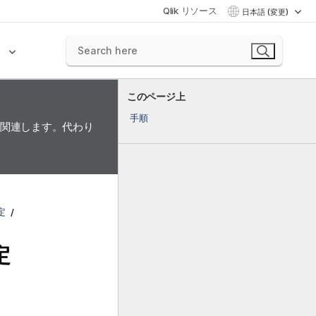
Qlik リソース
日本語 (変更)
ク
このページ上
手順
に関連します。代わり
設定
定