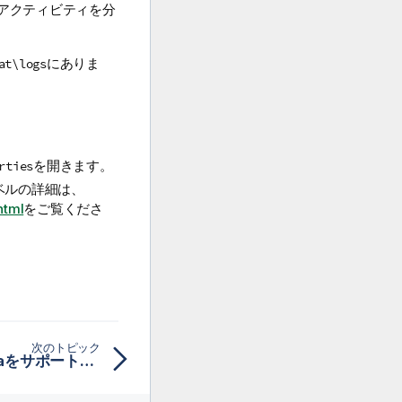
アクティビティを分
にありま
at\logs
を開きます。
rties
ベルの詳細は、
html
をご覧くださ
次のトピック
Kerberized Apache KafkaをサポートするようTalend Dictionary Serviceを設定