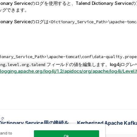
ionary Service
のログを使用すると、
Talend Dictionary Service
の
ッグできます。
ionary Service
のログは
<Dictionary_Service_Path>\apache-tomc
ionary_Service_Path>\apache-tomcat\conf\data-quality.prope
フィールドの値を編集します。log4jログレ
ing.level.org.talend
//logging.apache.org/log4j/1.2/apidocs/org/apache/log4j/Level.
ック
Talend Dictionary Service用の接続を保護
 and to
Ok