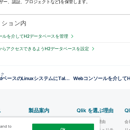
ーザー、認証、プロジェクトなど)を保管します。
クション内
ソールを介してH2データベースを管理
からアクセスできるようH2データベースを設定
ック
systemdベースのLinuxシステムにTalend LogServerをサービスとしてインストール
ス
製品案内
Qlik を選ぶ理由
Q
データ統合とデータ
ルプ ビデオ
Qlik を選ぶ理由
会
品質
 and to
Ok
loper
信頼性とセキュリテ
リ