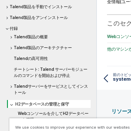
全情報(ユ
Talend製品を手動でインストール
Talend製品をアンインストール
このセ
付録
Webコン
Talend製品の概要
Talend製品のアーキテクチャー
他のマシン
Talendの高可用性
チートシート: Talend サーバーモジュー
前のトピ
ルのコマンドを開始および停止
Talendサーバーをサービスとしてインス
トール
H2データベースの管理と保守
リソー
Webコンソールを介してH2データベー
スを管理
Qlik ヘ
We use cookies to improve your experience with our websites
他のマシンからアクセスできるようH2
Qlik Deve