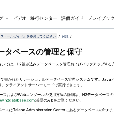
グ
ビデオ
移行センター
評価ガイド
プレイブッ
dインストールガイド』を参照してください
付録
データベースの管理と保守
ョンでは、H2組み込みデータベースを管理およびバックアップする
vaで書かれたリレーショナルデータベース管理システムです。Java
り、クライアントサーバーモードで実行できます。
ベースおよびWebコンソールの使用方法の詳細は、H2データベース
www.h2database.com
(英語のみ)
)をご覧ください。
ベースは
Talend Administration Center
にあるデータベースの1つで