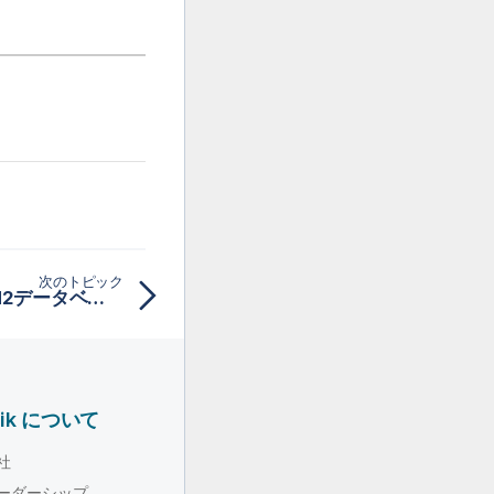
次のトピック
Webコンソールを介してH2データベースを管理
lik について
社
ーダーシップ