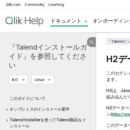
Qlik.com
Community
Learning
ドキュメント
オンボーディン
『Talen
『Talendインストールガ
イド』を参照してくださ
H2
い
このセクシ
ます。
8.0
Linux
H2は、Ja
組み込んだ
このガイドについて
H2データ
オンプレミスのインストール要件
ン(
http://
Talend Installerを使ってTalend製品をイ
このデータ
ンストール