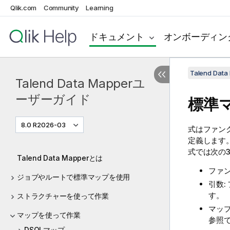
Qlik.com
Community
Learning
ドキュメント
オンボーディン
Talend Da
Talend Data Mapperユ
ーザーガイド
標準
8.0 R2026-03
式はファン
定義します
式では次の
Talend Data Mapperとは
ファ
ジョブやルートで標準マップを使用
引数
す。
ストラクチャーを使って作業
マッ
マップを使って作業
参照
DSQLマップ