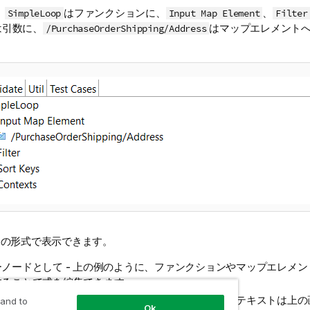
、
はファンクションに、
、
SimpleLoop
Input Map Element
Filter
は引数に、
はマップエレメント
/PurchaseOrderShipping/Address
つの形式で表示できます。
ーノードとして - 上の例のように、ファンクションやマップエレメ
することで式を編集できます。
ストとして - 入力することで式を操作できます。次のテキストは上
 and to
Ok