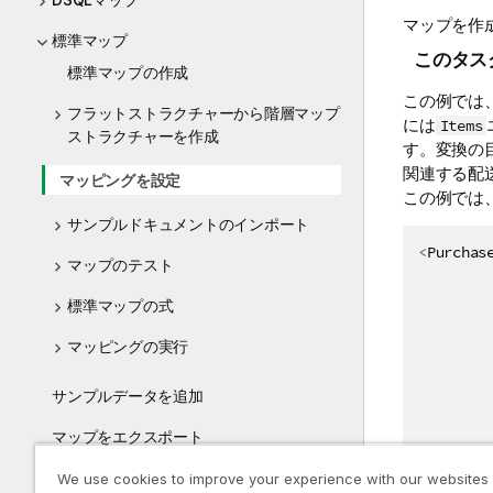
マップを作
標準マップ
このタス
標準マップの作成
この例では
フラットストラクチャーから階層マップ
には
Items
ストラクチャーを作成
す。変換の
関連する配
マッピングを設定
この例では
サンプルドキュメントのインポート
<
Purchas
マップのテスト
標準マップの式
マッピングの実行
サンプルデータを追加
マップをエクスポート
マップで使われているストラクチャーをア
We use cookies to improve your experience with our websites