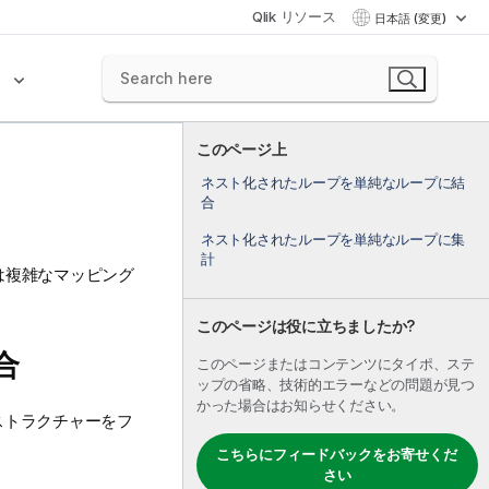
Qlik リソース
日本語 (変更)
ク
このページ上
ネスト化されたループを単純なループに結
合
ネスト化されたループを単純なループに集
計
は複雑なマッピング
このページは役に立ちましたか?
合
このページまたはコンテンツにタイポ、ステ
ップの省略、技術的エラーなどの問題が見つ
かった場合はお知らせください。
ストラクチャーをフ
こちらにフィードバックをお寄せくだ
さい