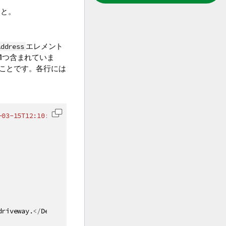
こと。
エレメント
Address
1つ含まれていま
ることです。各行には
-03-15T12:10:03+05:30
"
>
コードをクリップボードにコピーします
driveway.
</
DeliveryNotes
>