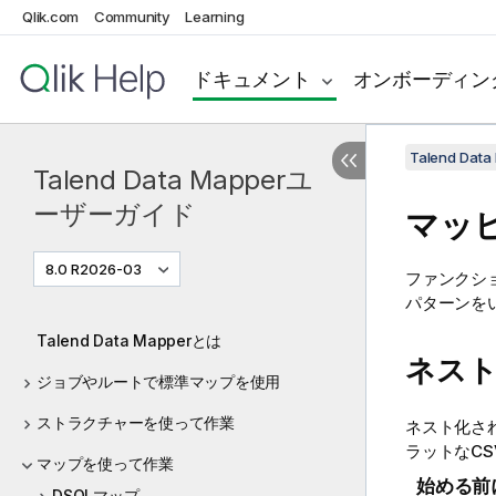
Qlik.com
Community
Learning
ドキュメント
オンボーディン
Talend Da
Talend Data Mapperユ
ーザーガイド
マッ
8.0 R2026-03
ファンクシ
パターンを
Talend Data Mapperとは
ネス
ジョブやルートで標準マップを使用
ストラクチャーを使って作業
ネスト化さ
ラットなC
マップを使って作業
始める前
DSQLマップ