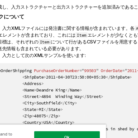
成し、入力ストラクチャーと出力ストラクチャーを追加済みである
クについて
、入力XMLファイルには発注書に関する情報が含まれています。各
エレメントが含まれており、これには
エレメントが少なくとも
Item
目標は、それぞれの
について行があるCSVファイルを用意す
Item
送先情報も含まれている必要があります。
、入力として次のXMLサンプルを使います:
eOrderShipping
PurchaseOrderNumber
=
"
99503
"
OrderDate
=
"
2011
<
ShipDate
>
2011-04-30T23:50:00+05:30
</
ShipDate
>
<
Address
>
<
Name
>
Deandre King
</
Name
>
<
Street
>
4894  Winding Way
</
Street
>
<
City
>
Southfield
</
City
>
<
State
>
MI
</
State
>
<
Zip
>
48075
</
Zip
>
<
Country
>
USA
</
Country
>
<
DeliveryNotes
>
Please leave packages in shed by 
 and to
<
Items
>
Ok