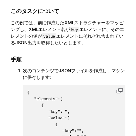
このタスクについて
この例では、前に作成したXMLストラクチャーをマッピ
ングし、XMLエレメント名が
エレメントに、そのエ
key
レメントの値が
エレメントにそれぞれ含まれてい
value
るJSON出力を取得したいとします。
手順
次のコンテンツでJSONファイルを作成し、マシン
に保存します:
{

コード
   "elements":[

      {

         "key":"",

         "value":[

            {

               "key":"",
