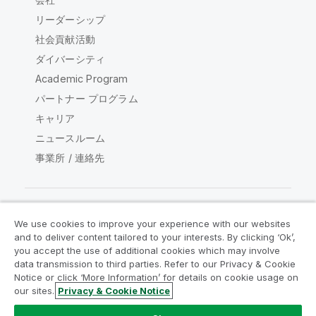
リーダーシップ
社会貢献活動
ダイバーシティ
Academic Program
パートナー プログラム
キャリア
ニュースルーム
事業所 / 連絡先
We use cookies to improve your experience with our websites
Qlik コミュニティ
and to deliver content tailored to your interests. By clicking ‘Ok’,
you accept the use of additional cookies which may involve
data transmission to third parties. Refer to our Privacy & Cookie
法的契約
製品規約
Legal Policies
Notice or click ‘More Information’ for details on cookie usage on
リーガルポリシー
利用規約
商標
our sites.
Privacy & Cookie Notice
Do Not Share My Info