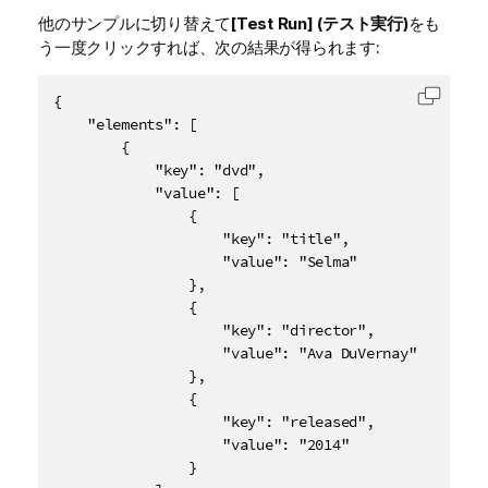
他のサンプルに切り替えて
[Test Run] (テスト実行)
をも
う一度クリックすれば、次の結果が得られます:
{

コード
    "elements": [

        {

            "key": "dvd",

            "value": [

                {

                    "key": "title",

                    "value": "Selma"

                },

                {

                    "key": "director",

                    "value": "Ava DuVernay"

                },

                {

                    "key": "released",

                    "value": "2014"

                }
