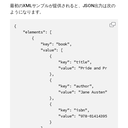
最初のXMLサンプルが提供されると、JSON出力は次の
ようになります。
{

コード
    "elements": [

        {

            "key": "book",

            "value": [

                {

                    "key": "title",

                    "value": "Pride and Prejudice"

                },

                {

                    "key": "author",

                    "value": "Jane Austen"

                },

                {

                    "key": "isbn",

                    "value": "978-0141439518"

                }
