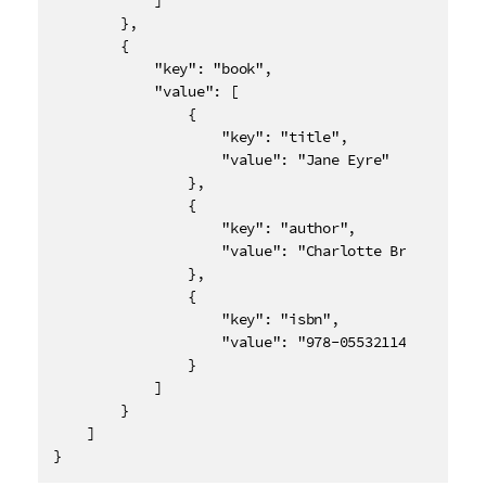
            ]

        },

        {

            "key": "book",

            "value": [

                {

                    "key": "title",

                    "value": "Jane Eyre"

                },

                {

                    "key": "author",

                    "value": "Charlotte Bronte"

                },

                {

                    "key": "isbn",

                    "value": "978-0553211405"

                }

            ]

        }

    ]

}