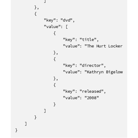
            ]

        },

        {

            "key": "dvd",

            "value": [

                {

                    "key": "title",

                    "value": "The Hurt Locker"

                },

                {

                    "key": "director",

                    "value": "Kathryn Bigelow"

                },

                {

                    "key": "released",

                    "value": "2008"

                }

            ]

        }

    ]

}