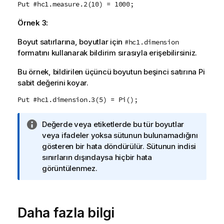
Put #hc1.measure.2(10) = 1000;
Örnek 3:
Boyut satırlarına, boyutlar için
#hc1.dimension
formatını kullanarak bildirim sırasıyla erişebilirsiniz.
Bu örnek, bildirilen üçüncü boyutun beşinci satırına Pi
sabit değerini koyar.
Put #hc1.dimension.3(5) = Pi();
B
Değerde veya etiketlerde bu tür boyutlar
i
veya ifadeler yoksa sütunun bulunamadığını
l
gösteren bir hata döndürülür. Sütunun indisi
g
sınırların dışındaysa hiçbir hata
i
görüntülenmez.
n
o
t
Daha fazla bilgi
u