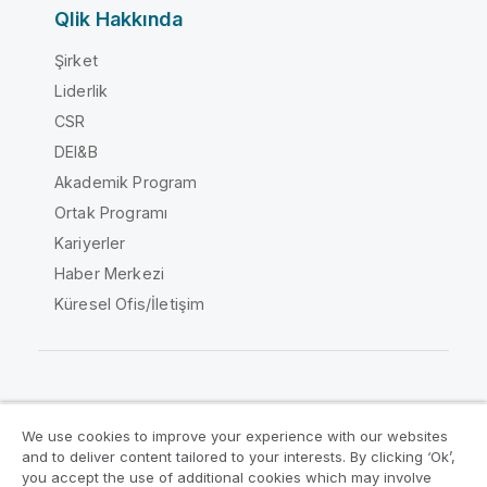
Qlik Hakkında
Şirket
Liderlik
CSR
DEI&B
Akademik Program
Ortak Programı
Kariyerler
Haber Merkezi
Küresel Ofis/İletişim
Qlik Topluluğu
We use cookies to improve your experience with our websites
and to deliver content tailored to your interests. By clicking ‘Ok’,
Yasal sözleşmeler
Ürün Koşulları
you accept the use of additional cookies which may involve