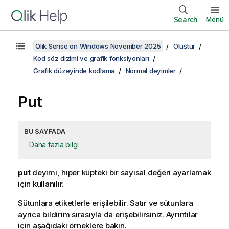
Search
Menü
Qlik Sense on Windows November 2025
Oluştur
Kod söz dizimi ve grafik fonksiyonları
Grafik düzeyinde kodlama
Normal deyimler
Put
BU SAYFADA
Daha fazla bilgi
put
deyimi, hiper küpteki bir sayısal değeri ayarlamak
için kullanılır.
Sütunlara etiketlerle erişilebilir. Satır ve sütunlara
ayrıca bildirim sırasıyla da erişebilirsiniz. Ayrıntılar
için aşağıdaki örneklere bakın.