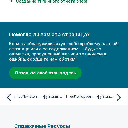
Создание типичного отчета t-test
Помогла ли вам эта страница?
Если вы обнаружили какую-либо проблему на этой
странице или с ее содержанием — будь то
опечатка, пропущенный шаг или техническая
ошибка, сообщите нам об этом!
Оставьте свой отзыв здесь
TTest1w_sterr — функция скриптa и диаграммы
TTest1w_upper — функция скриптa и диаграммы
Справочные Ресурсы