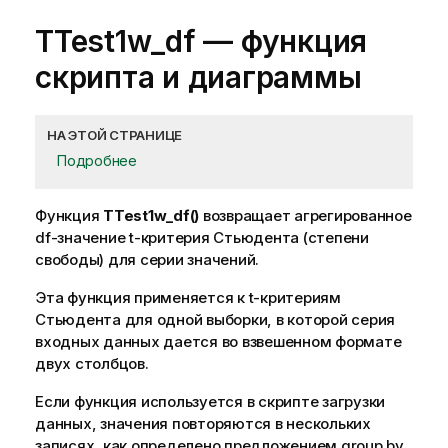
TTest1w_df
— функция
скриптa и диаграммы
НА ЭТОЙ СТРАНИЦЕ
Подробнее
Функция
TTest1w_df()
возвращает агрегированное
df-значение t-критерия Стьюдента (степени
свободы) для серии значений.
Эта функция применяется к t-критериям
Стьюдента для одной выборки, в которой серия
входных данных дается во взвешенном формате
двух столбцов.
Если функция используется в скрипте загрузки
данных, значения повторяются в нескольких
записях, как определено предложением group by.