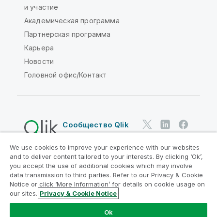
и участие
Академическая программа
Партнерская программа
Карьера
Новости
Головной офис/Контакт
Сообщество Qlik
We use cookies to improve your experience with our websites
Юридические соглашения
and to deliver content tailored to your interests. By clicking ‘Ok’,
Условия использования продуктов
you accept the use of additional cookies which may involve
data transmission to third parties. Refer to our Privacy & Cookie
Legal Policies
Юридические положения
Notice or click ‘More Information’ for details on cookie usage on
Условия использования
Товарные знаки
our sites.
Privacy & Cookie Notice
Do Not Share My Info
Ok
© QlikTech International AB, 1993-2026. Все права