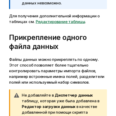
и
данных невозможно.
м
е
Для получения дополнительной информации о
ч
таблицах см.
Редактирование таблицы
.
а
н
Прикрепление одного
и
е
файла данных
к
и
Файлы данных можно прикреплять по одному.
н
Этот способ позволяет более тщательно
ф
контролировать параметры импорта файлов,
о
например встроенные имена полей, разделители
р
полей или используемый набор символов.
м
а
ц
П
Не добавляйте в
Диспетчер данных
и
р
таблицу, которая уже была добавлена в
и
и
Редактор загрузки данных
в качестве
м
добавленной при помощи скрипта