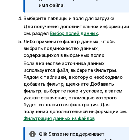
и
имя файла.
м
Выберите таблицы и поля для загрузки.
е
ч
Для получения дополнительной информации
а
см. раздел
Выбор полей данных
.
н
Либо примените фильтр данных, чтобы
и
выбрать подмножество данных,
е
содержащихся в выбранных полях.
к
Если в качестве источника данных
и
используется файл, выберите
Фильтры
.
н
Рядом с таблицей, в которую необходимо
ф
добавить фильтр, щелкните
Добавить
о
фильтр
, выберите поле и условие, а затем
р
укажите значение, с помощью которого
м
будет выполняться фильтрация.
Для
а
получения дополнительной информации см.
ц
Фильтрация данных из файлов
.
и
и
П
Qlik Sense
не поддерживает