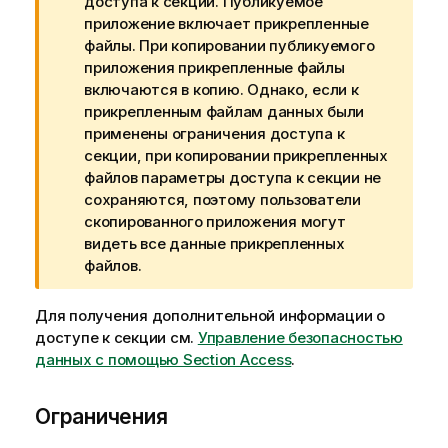
е
доступа к секции. Публикуемое
ч
приложение включает прикрепленные
а
файлы. При копировании публикуемого
н
приложения прикрепленные файлы
и
включаются в копию. Однако, если к
е
прикрепленным файлам данных были
к
применены ограничения доступа к
п
секции, при копировании прикрепленных
р
файлов параметры доступа к секции не
е
сохраняются, поэтому пользователи
д
скопированного приложения могут
у
видеть все данные прикрепленных
п
файлов.
р
е
Для получения дополнительной информации о
ж
доступе к секции см.
Управление безопасностью
д
данных с помощью Section Access
.
е
н
Ограничения
и
ю