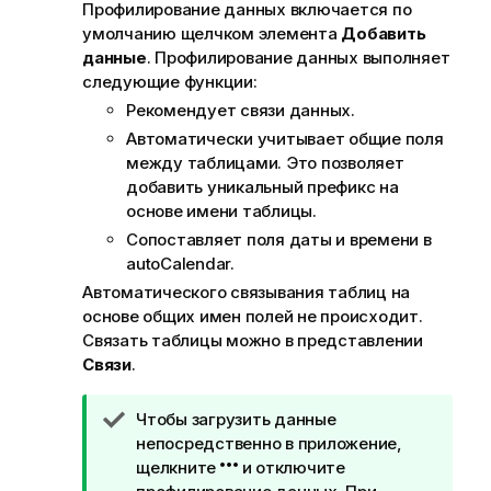
Профилирование данных включается по
умолчанию щелчком элемента
Добавить
данные
. Профилирование данных выполняет
следующие функции:
Рекомендует связи данных.
Автоматически учитывает общие поля
между таблицами. Это позволяет
добавить уникальный префикс на
основе имени таблицы.
Сопоставляет поля даты и времени в
autoCalendar.
Автоматического связывания таблиц на
основе общих имен полей не происходит.
Связать таблицы можно в представлении
Связи
.
П
Чтобы загрузить данные
р
непосредственно в приложение,
и
щелкните
и отключите