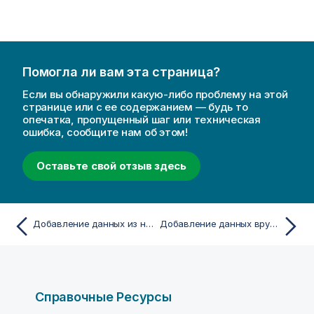
н
и
е
к
Помогла ли вам эта страница?
п
р
Если вы обнаружили какую-либо проблему на этой
е
странице или с ее содержанием — будь то
опечатка, пропущенный шаг или техническая
д
ошибка, сообщите нам об этом!
у
п
Оставьте свой отзыв здесь
р
е
ж
д
Добавление данных из нового источника данных
Добавление данных вручную
е
н
и
ю
Справочные Ресурсы