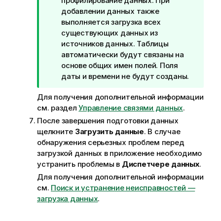
м
профилирование данных. При
е
добавлении данных также
ч
выполняется загрузка всех
а
существующих данных из
н
источников данных. Таблицы
и
автоматически будут связаны на
е
основе общих имен полей. Поля
к
даты и времени не будут созданы.
п
Для получения дополнительной информации
о
см. раздел
Управление связями данных
.
д
с
После завершения подготовки данных
к
щелкните
Загрузить данные
. В случае
а
обнаружения серьезных проблем перед
з
загрузкой данных в приложение необходимо
к
устранить проблемы в
Диспетчере данных
.
е
Для получения дополнительной информации
см.
Поиск и устранение неисправностей —
загрузка данных
.