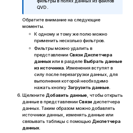
р
фильтры в полях данных из файлов
и
QVD
.
м
Обратите внимание на следующие
е
моменты.
ч
а
К одному и тому же полю можно
н
применить несколько фильтров.
и
Фильтры можно удалить в
е
представлении
Связи
Диспетчера
к
данных
или в разделе
Выбрать данные
и
из источника
. Изменения вступят в
н
силу после перезагрузки данных, для
ф
выполнения которой необходимо
о
нажать кнопку
Загрузить данные
.
р
Щелкните
Добавить данные
, чтобы открыть
м
данные в представлении
Связи
диспетчера
а
данных. Таким образом можно добавлять
ц
источники данных, изменять данные или
и
связывать таблицы с помощью
Диспетчера
и
данных
.