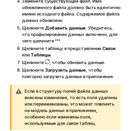
Замените существующий файл. Имя
е
обновленного файла должно быть идентично
д
имени исходного файла. Содержимое файла
у
данных обновлено.
п
Щелкните
Добавить данные
. Убедитесь,
р
что профилирование данных включено, для
е
чего щелкните
.
ж
Щелкните таблицу в представлении
Связи
д
или
Таблицы
.
е
н
Щелкните
, чтобы обновить данные.
и
Щелкните
Загрузить данные
, чтобы
ю
повторно загрузить данные в приложение.
П
Если в структуру полей файла данных
р
внесены изменения, то есть поля удалены
и
или переименованы, это может повлиять
м
на модель данных в приложении,
е
особенно если изменены поля,
ч
используемые для связи таблиц.
а