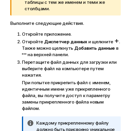
е
таблицы с тем же именем и теми же
ч
столбцами.
а
н
Выполните следующие действия.
и
Откройте приложение.
е
к
Откройте
Диспетчер данных
и щелкните
.
п
Также можно щелкнуть
Добавить данные
в
р
на верхней панели.
е
Перетащите файл данных для загрузки или
д
выберите файл на компьютере путем
у
нажатия.
п
При попытке прикрепить файл с именем,
р
идентичным имени уже прикрепленного
е
файла, вы получите доступ к параметру
ж
замены прикрепленного файла новым
д
файлом.
е
н
П
Каждому прикрепленному файлу
и
р
должно быть присвоено уникальное
ю