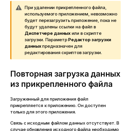
П
При удалении прикрепленного файла,
р
используемого приложением, невозможно
и
будет перезагрузить приложение, пока не
м
будут удалены ссылки на файл в
е
Диспетчере данных
или в скрипте
ч
загрузки. Параметр
Редактор загрузки
а
данных
предназначен для
н
редактирования скриптов загрузки.
и
е
Повторная загрузка данных
к
п
из прикрепленного файла
р
е
д
Загруженный для приложения файл
у
прикрепляется к приложению. Он доступен
п
только для этого приложения.
р
Связь с исходным файлом данных отсутствует. В
е
случае обновления исходного файла необходимо
ж