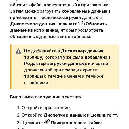
обновить файл, прикрепленный к приложению.
д
Затем можно загрузить обновленные данные в
е
приложение. После перезагрузки данных в
н
Диспетчере данных
щелкните
(
Обновить
и
данные из источника
), чтобы просмотреть
ю
обновленные данные в виде таблицы.
П
Не добавляйте в
Диспетчер данных
р
таблицу, которая уже была добавлена в
и
Редактор загрузки данных
в качестве
м
добавленной при помощи скрипта
е
таблицы с тем же именем и теми же
ч
столбцами.
а
н
Выполните следующие действия.
и
Откройте приложение.
е
к
Откройте
Диспетчер данных
и щелкните
.
п
Щелкните
Прикрепленные файлы
.
р