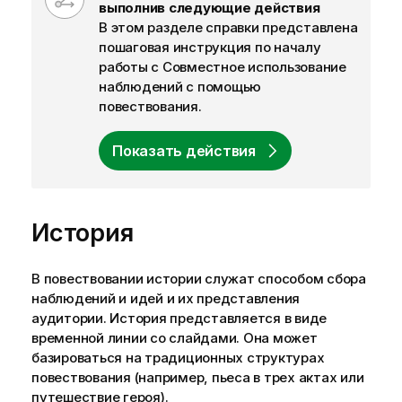
f
выполнив следующие действия
-
В этом разделе справки представлена
n
пошаговая инструкция по началу
o
работы с
Совместное использование
t
наблюдений с помощью
e
повествования
.
Показать действия
История
В повествовании истории служат способом сбора
наблюдений и идей и их представления
аудитории. История представляется в виде
временной линии со слайдами. Она может
базироваться на традиционных структурах
повествования (например, пьеса в трех актах или
путешествие героя).