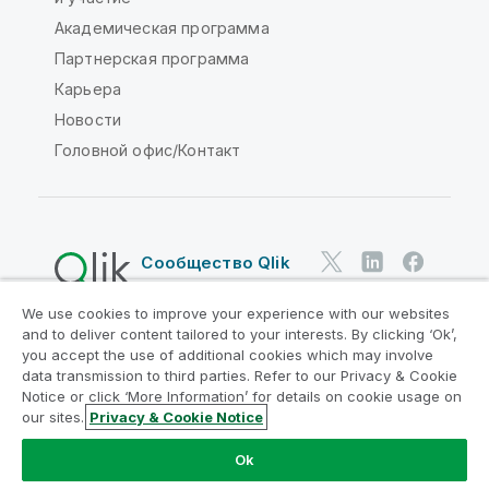
Академическая программа
Партнерская программа
Карьера
Новости
Головной офис/Контакт
Сообщество Qlik
We use cookies to improve your experience with our websites
Юридические соглашения
and to deliver content tailored to your interests. By clicking ‘Ok’,
Условия использования продуктов
you accept the use of additional cookies which may involve
data transmission to third parties. Refer to our Privacy & Cookie
Legal Policies
Юридические положения
Notice or click ‘More Information’ for details on cookie usage on
Условия использования
Товарные знаки
our sites.
Privacy & Cookie Notice
Do Not Share My Info
Ok
© QlikTech International AB, 1993-2026. Все права