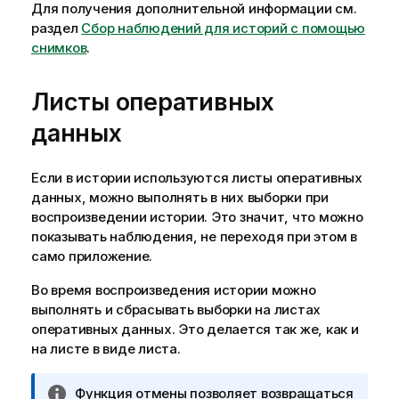
а
Для получения дополнительной информации см.
н
раздел
Сбор наблюдений для историй с помощью
и
снимков
.
е
к
Листы оперативных
п
р
данных
е
д
Если в истории используются листы оперативных
у
данных, можно выполнять в них выборки при
п
воспроизведении истории. Это значит, что можно
р
показывать наблюдения, не переходя при этом в
е
само приложение.
ж
д
Во время воспроизведения истории можно
е
выполнять и сбрасывать выборки на листах
н
оперативных данных. Это делается так же, как и
и
на листе в виде листа.
ю
П
Функция отмены позволяет возвращаться