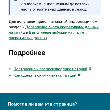
р
к выборкам, выполненным до вставки
и
листа оперативных данных в слайд.
м
е
Для получения дополнительной информации см.
ч
разделы
Добавление листа оперативных данных
а
на слайд
и
Выполнение выборки на листе
н
оперативных данных
.
и
е
Подробнее
к
и
н
ф
Построение и воспроизведение историй
о
Как сделать снимки визуализаций
р
м
а
ц
и
Помогла ли вам эта страница?
и