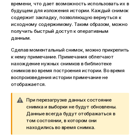
времени, что дает возможность использовать их в
будущем для изложения истории. Каждый снимок
содержит закладку, позволяющую вернуться к
исходному содержимому. Таким образом, можно
получить быстрый доступ к оперативным
данным.
Сделав моментальный снимок, можно прикрепить
к нему примечание. Примечания облегчают
нахождение нужных снимков в библиотеке
снимков во время построения истории. Во время
воспроизведения истории примечание не
отображается.
П
При перезагрузке данных состояние
р
снимка и выборки не будут обновлены.
и
Данные всегда будут отображаться в
м
том состоянии, в котором они
е
находились во время снимка.
ч