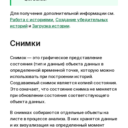
м
е
Для получения дополнительной информации см.
ч
Работа с историями
,
Создание убедительных
а
историй
и
Загрузка истории
.
н
и
Снимки
е
к
п
Снимок — это графическое представление
о
состояния (тип и данные) объекта данных в
д
определенной временной точке, которую можно
с
использовать при построении историй.
к
Создаваемый снимок является копией состояния.
а
Это означает, что состояние снимка не меняется
з
при обновлении состояния соответствующего
к
объекта данных.
е
В снимках собираются отдельные объекты на
листе в процессе анализа. В них хранятся данные
и их визуализация на определенный момент