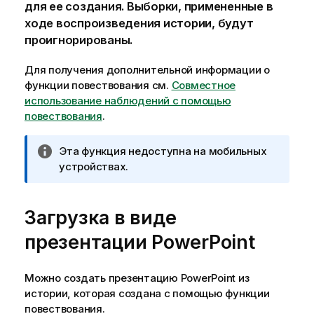
для ее создания. Выборки, примененные в
ходе воспроизведения истории, будут
проигнорированы.
Для получения дополнительной информации о
функции повествования см.
Совместное
использование наблюдений с помощью
повествования
.
П
Эта функция недоступна на мобильных
р
устройствах.
и
м
Загрузка в виде
е
ч
презентации
PowerPoint
а
н
и
Можно создать презентацию
PowerPoint
из
е
истории, которая создана с помощью функции
к
повествования.