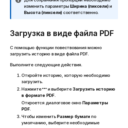
р
изменить параметры
Ширина (пиксели)
и
и
Высота (пиксели)
соответственно.
м
е
Загрузка в виде файла
ч
PDF
а
н
С помощью функции повествования можно
и
загрузить историю в виде файла
PDF
.
е
к
Выполните следующие действия.
и
н
Откройте историю, которую необходимо
ф
загрузить.
о
Нажмите
и выберите
Загрузить историю
р
в формате PDF
.
м
Откроется диалоговое окно
Параметры
а
PDF
.
ц
Чтобы изменить
Размер бумаги
по
и
умолчанию, выберите необходимые
и