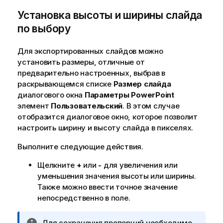
Установка высоты и ширины слайда
по выбору
Для экспортированных слайдов можно
установить размеры, отличные от
предварительно настроенных, выбрав в
раскрывающемся списке
Размер слайда
диалогового окна
Параметры PowerPoint
элемент
Пользовательский
. В этом случае
отобразится диалоговое окно, которое позволит
настроить ширину и высоту слайда в пикселях.
Выполните следующие действия.
Щелкните
+
или
-
для увеличения или
уменьшения значения высоты или ширины.
Также можно ввести точное значение
непосредственно в поле.
П
Для сохранения пропорций необходимо