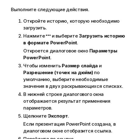
и
Выполните следующие действия.
н
ф
Откройте историю, которую необходимо
о
загрузить.
р
Нажмите
и выберите
Загрузить историю
м
в формате PowerPoint
.
а
Откроется диалоговое окно
Параметры
ц
PowerPoint
.
и
и
Чтобы изменить
Размер слайда
и
Разрешение (точек на дюйм)
по
умолчанию, выберите необходимые
значения в двух раскрывающихся списках.
В нижней строке диалогового окна
отображается результат применения
параметров.
Щелкните
Экспорт
.
Если презентация
PowerPoint
создана, в
диалоговом окне отобразится ссылка.
Перейдите по ссылке.