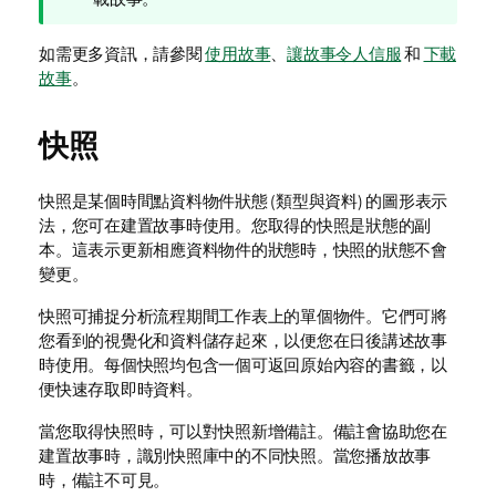
備
註
如需更多資訊，請參閱
使用故事
、
讓故事令人信服
和
下載
故事
。
快照
快照是某個時間點資料物件狀態 (類型與資料) 的圖形表示
法，您可在建置故事時使用。您取得的快照是狀態的副
本。這表示更新相應資料物件的狀態時，快照的狀態不會
變更。
快照可捕捉分析流程期間工作表上的單個物件。它們可將
您看到的視覺化和資料儲存起來，以便您在日後講述故事
時使用。每個快照均包含一個可返回原始內容的書籤，以
便快速存取即時資料。
當您取得快照時，可以對快照新增備註。備註會協助您在
建置故事時，識別快照庫中的不同快照。當您播放故事
時，備註不可見。