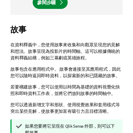
o
參閱步驟
t
e
故事
在資料釋義中，您使用故事來收集和向觀眾呈現您的見解
和想法。故事呈現為投影片的時間軸。這可以根據傳統的
資料釋義結構，例如三幕劇或英雄旅程。
故事包含在應用程式中。 故事會連接至其應用程式，因此
您可以隨時返回即時資料，以探索新的和已隱藏的故事。
若要構建故事，您可以使用以時間為基礎的資料視覺化快
照和即時資料工作表，並將它們放到故事的時間軸中。
您可以透過新增文字和形狀、使用視覺效果和套用樣式等
突出某些見解，使故事更加富有吸引力且目標清晰。
提
如果您要將它呈現在
Qlik Sense
外部，則可以下
示
載故事。