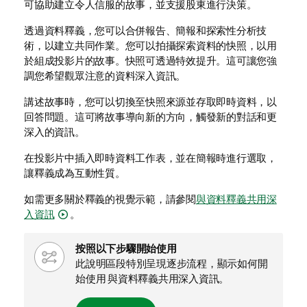
可協助建立令人信服的故事，並支援股東進行決策。
透過資料釋義，您可以合併報告、簡報和探索性分析技
術，以建立共同作業。您可以拍攝探索資料的快照，以用
於組成投影片的故事。快照可透過特效提升。這可讓您強
調您希望觀眾注意的資料深入資訊。
講述故事時，您可以切換至快照來源並存取即時資料，以
回答問題。這可將故事導向新的方向，觸發新的對話和更
深入的資訊。
在投影片中插入即時資料工作表，並在簡報時進行選取，
讓釋義成為互動性質。
如需更多關於釋義的視覺示範，請參閱
與資料釋義共用深
入資訊
。
W
按照以下步驟開始使用
f
此說明區段特別呈現逐步流程，顯示如何開
-
始使用
與資料釋義共用深入資訊
。
n