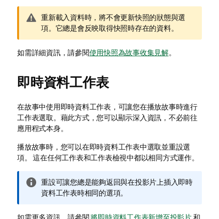
警
重新載入資料時，將不會更新快照的狀態與選
告
項。它總是會反映取得快照時存在的資料。
備
註
如需詳細資訊，請參閱
使用快照為故事收集見解
。
即時資料工作表
在故事中使用即時資料工作表，可讓您在播放故事時進行
工作表選取。藉此方式，您可以顯示深入資訊，不必前往
應用程式本身。
播放故事時，您可以在即時資料工作表中選取並重設選
項。 這在任何工作表和工作表檢視中都以相同方式運作。
資
重設可讓您總是能夠返回與在投影片上插入即時
訊
資料工作表時相同的選項。
備
註
如需更多資訊，請參閱
將即時資料工作表新增至投影片
和