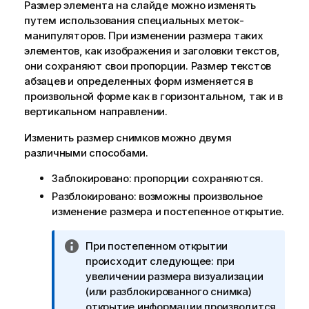
Размер элемента на слайде можно изменять
путем использования специальных меток-
манипуляторов. При изменении размера таких
элементов, как изображения и заголовки текстов,
они сохраняют свои пропорции. Размер текстов
абзацев и определенных форм изменяется в
произвольной форме как в горизонтальном, так и в
вертикальном направлении.
Изменить размер снимков можно двумя
различными способами.
Заблокировано: пропорции сохраняются.
Разблокировано: возможны произвольное
изменение размера и постепенное открытие.
П
При постепенном открытии
р
происходит следующее: при
и
увеличении размера визуализации
м
(или разблокированного снимка)
е
открытие информации производится