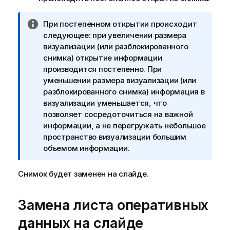
к
а
П
При постепенном открытии происходит
з
р
следующее: при увеличении размера
к
и
визуализации (или разблокированного
е
м
снимка) открытие информации
е
производится постепенно. При
ч
уменьшении размера визуализации (или
а
разблокированного снимка) информация в
н
визуализации уменьшается, что
и
позволяет сосредоточиться на важной
е
информации, а не перегружать небольшое
к
пространство визуализации большим
и
объемом информации.
н
ф
Снимок будет заменен на слайде.
о
р
Замена листа оперативных
м
а
данных на слайде
ц