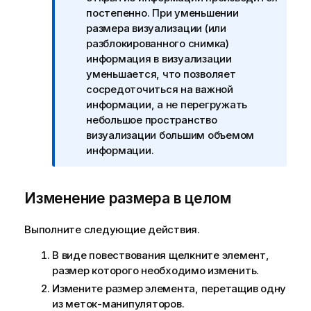
ч
постепенно. При уменьшении
а
размера визуализации (или
н
разблокированного снимка)
и
информация в визуализации
е
уменьшается, что позволяет
к
сосредоточиться на важной
и
информации, а не перегружать
н
небольшое пространство
ф
визуализации большим объемом
о
информации.
р
м
Изменение размера в целом
а
ц
и
Выполните следующие действия.
и
В виде повествования щелкните элемент,
размер которого необходимо изменить.
Измените размер элемента, перетащив одну
из меток-манипуляторов.