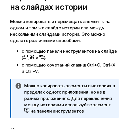
на слайдах истории
Можно копировать и перемещать элементы на
одном и том же слайде истории или между
несколькими слайдами истории. Это можно
сделать различными способами:
с помощью панели инструментов на слайде
(
,
и
).
с помощью сочетаний клавиш Ctrl+C, Ctrl+X
и Ctrl+V.
П
Можно копировать элементы в историях в
р
пределах одного приложения, но не в
и
разных приложениях. Для переключения
м
между историями используйте элемент
е
на панели инструментов.
ч
а