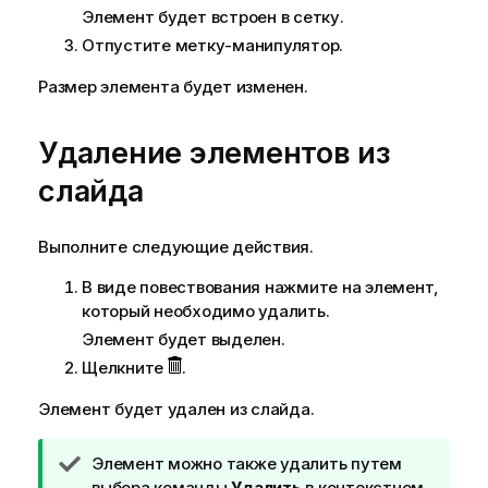
Элемент будет встроен в сетку.
Отпустите метку-манипулятор.
Размер элемента будет изменен.
Удаление элементов из
слайда
Выполните следующие действия.
В виде повествования нажмите на элемент,
который необходимо удалить.
Элемент будет выделен.
Щелкните
.
Элемент будет удален из слайда.
П
Элемент можно также удалить путем
р
выбора команды
Удалить
в контекстном