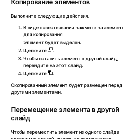
Копирование элементов
н
и
е
Выполните следующие действия.
к
В виде повествования нажмите на элемент
и
для копирования.
н
ф
Элемент будет выделен.
о
Щелкните
.
р
Чтобы вставить элемент в другой слайд,
м
перейдите на этот слайд.
а
Щелкните
.
ц
и
Скопированный элемент будет размещен перед
и
другими элементами.
Перемещение элемента в другой
слайд
Чтобы переместить элемент из одного слайда
истории на другой, вырежьте его из одного