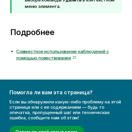
и
меню элемента.
м
е
ч
Подробнее
а
н
и
Совместное использование наблюдений с
е
помощью повествования
к
п
о
д
с
к
Помогла ли вам эта страница?
а
Если вы обнаружили какую-либо проблему на этой
з
странице или с ее содержанием — будь то
к
опечатка, пропущенный шаг или техническая
е
ошибка, сообщите нам об этом!
Оставьте свой отзыв здесь