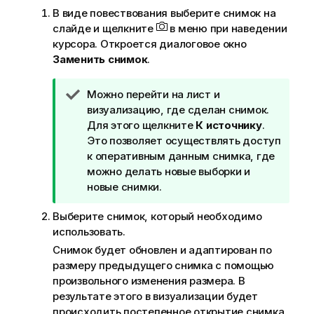
В виде повествования выберите снимок на
слайде и щелкните
в меню при наведении
курсора. Откроется диалоговое окно
Заменить снимок
.
П
Можно перейти на лист и
р
визуализацию, где сделан снимок.
и
Для этого щелкните
К источнику
.
м
Это позволяет осуществлять доступ
е
к оперативным данным снимка, где
ч
можно делать новые выборки и
а
новые снимки.
н
Выберите снимок, который необходимо
и
использовать.
е
к
Снимок будет обновлен и адаптирован по
п
размеру предыдущего снимка с помощью
о
произвольного изменения размера. В
д
результате этого в визуализации будет
с
происходить постепенное открытие снимка.