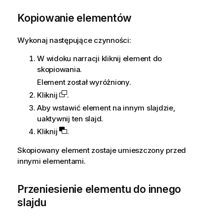
a
Kopiowanie elementów
c
j
a
Wykonaj następujące czynności:
W widoku narracji kliknij element do
skopiowania.
Element został wyróżniony.
Kliknij
.
Aby wstawić element na innym slajdzie,
uaktywnij ten slajd.
Kliknij
.
Skopiowany element zostaje umieszczony przed
innymi elementami.
Przeniesienie elementu do innego
slajdu