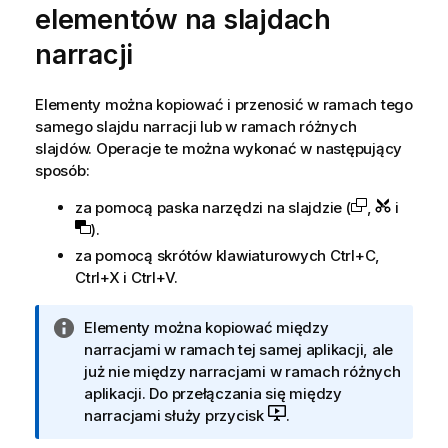
elementów na slajdach
narracji
Elementy można kopiować i przenosić w ramach tego
samego slajdu narracji lub w ramach różnych
slajdów. Operacje te można wykonać w następujący
sposób:
za pomocą paska narzędzi na slajdzie (
,
i
).
za pomocą skrótów klawiaturowych Ctrl+C,
Ctrl+X i Ctrl+V.
I
Elementy można kopiować między
n
narracjami w ramach tej samej aplikacji, ale
f
już nie między narracjami w ramach różnych
o
aplikacji. Do przełączania się między
r
narracjami służy przycisk
.
m