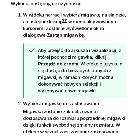
Wykonaj następujące czynności:
W widoku narracji wybierz migawkę na slajdzie,
a następnie kliknij
w menu aktywowanym
kursorem. Zostanie wyświetlone okno
dialogowe
Zastąp migawkę
.
W
Aby przejść do arkusza i wizualizacji, z
s
której pochodzi migawka, kliknij
k
Przejdź do źródła
. W efekcie uzyskuje
a
się dostęp do bieżących danych z
z
migawki, w ramach których można
ó
dokonywać nowych selekcji i
w
wykonywać nowe migawki.
k
Wybierz migawkę do zastosowania.
a
Migawka zostanie zaktualizowana i
dostosowana do rozmiaru poprzedniej migawki
dzięki funkcji swobodnej zmiany rozmiaru. W
efekcie w wizualizacji zostanie zastosowana