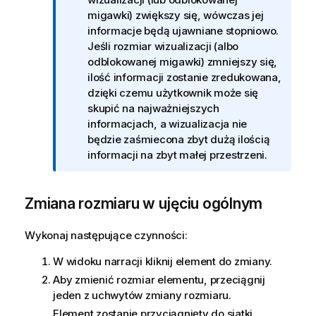
o
migawki) zwiększy się, wówczas jej
r
informacje będą ujawniane stopniowo.
m
Jeśli rozmiar wizualizacji (albo
a
odblokowanej migawki) zmniejszy się,
c
ilość informacji zostanie zredukowana,
j
dzięki czemu użytkownik może się
a
skupić na najważniejszych
informacjach, a wizualizacja nie
będzie zaśmiecona zbyt dużą ilością
informacji na zbyt małej przestrzeni.
Zmiana rozmiaru w ujęciu ogólnym
Wykonaj następujące czynności:
W widoku narracji kliknij element do zmiany.
Aby zmienić rozmiar elementu, przeciągnij
jeden z uchwytów zmiany rozmiaru.
Element zostanie przyciągnięty do siatki.