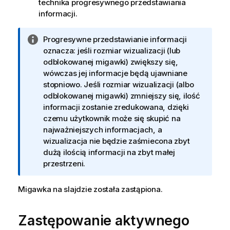
technika progresywnego przedstawiania
informacji.
I
Progresywne przedstawianie informacji
n
oznacza: jeśli rozmiar wizualizacji (lub
f
odblokowanej migawki) zwiększy się,
o
wówczas jej informacje będą ujawniane
r
stopniowo. Jeśli rozmiar wizualizacji (albo
m
odblokowanej migawki) zmniejszy się, ilość
a
informacji zostanie zredukowana, dzięki
c
czemu użytkownik może się skupić na
j
najważniejszych informacjach, a
a
wizualizacja nie będzie zaśmiecona zbyt
dużą ilością informacji na zbyt małej
przestrzeni.
Migawka na slajdzie została zastąpiona.
Zastępowanie aktywnego