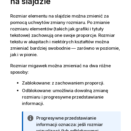
na slajdzie
Rozmiar elementu na slajdzie można zmienić za
pomocą uchwytów zmiany rozmiaru. Po zmianie
rozmiaru elementów (takich jak grafiki i tytuły
tekstowe) zachowują one swoje proporcje. Rozmiar
tekstu w akapitach i niektórych kształtów można
zmieniać bardziej swobodnie — zarówno w poziomie,
jak i w pionie.
Rozmiar migawek można zmieniać na dwa różne
sposoby:
Zablokowane: z zachowaniem proporcji.
Odblokowane: umożliwia dowolną zmianę
rozmiaru i progresywne przedstawianie
informacji.
I
Progresywne przedstawianie
n
informacji oznacza: jeśli rozmiar
f
wizualizacji (lub odblokowanej