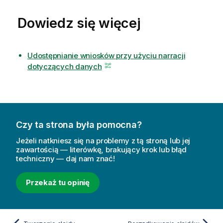
a
z
Dowiedz się więcej
ó
w
k
Udostępnianie wniosków przy użyciu narracji
a
dotyczących danych
Czy ta strona była pomocna?
Jeżeli natkniesz się na problemy z tą stroną lub jej
zawartością — literówkę, brakujący krok lub błąd
techniczny — daj nam znać!
Przekaż tu opinię