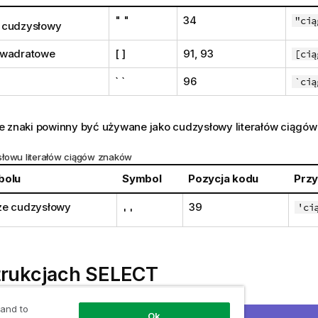
" "
34
"cią
 cudzysłowy
kwadratowe
[ ]
91, 93
[cią
` `
96
`cią
e znaki powinny być używane jako cudzysłowy literałów ciągów
łowu literałów ciągów znaków
bolu
Symbol
Pozycja kodu
Przy
ze cudzysłowy
39
'ci
' '
trukcjach
SELECT
u instrukcji
SELECT
interpretowanej przez sterownik
ODBC
może
 and to
Ok