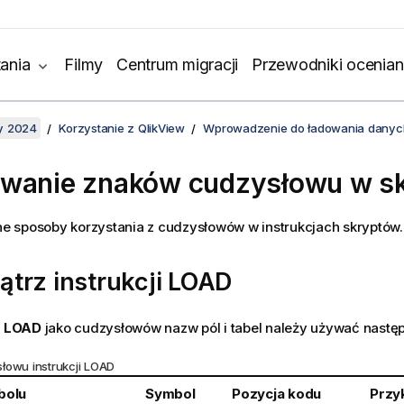
ania
Filmy
Centrum migracji
Przewodniki ocenian
y 2024
Korzystanie z QlikView
Wprowadzenie do ładowania danyc
wanie znaków cudzysłowu w sk
żne sposoby korzystania z cudzysłowów w instrukcjach skryptów.
trz instrukcji
LOAD
i
LOAD
jako cudzysłowów nazw pól i tabel należy używać nastę
łowu instrukcji LOAD
bolu
Symbol
Pozycja kodu
Przy