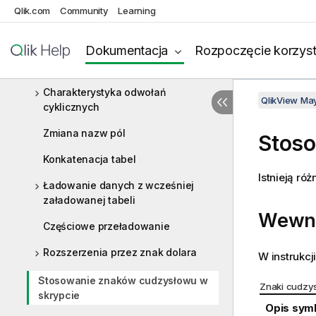
Qlik.com
Community
Learning
Ładowanie danych z baz danych
Dokumentacja
Rozpoczęcie korzyst
Ładowanie danych z tabel
wbudowanych
Charakterystyka odwołań
QlikView Ma
cyklicznych
Zmiana nazw pól
Stoso
Konkatenacja tabel
Istnieją ró
Ładowanie danych z wcześniej
załadowanej tabeli
Wewną
Częściowe przeładowanie
Rozszerzenia przez znak dolara
W instrukcj
Stosowanie znaków cudzysłowu w
Znaki cudzys
skrypcie
Opis sym