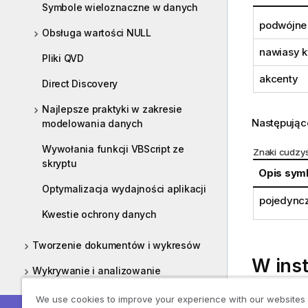
Symbole wieloznaczne w danych
podwójne
Obsługa wartości NULL
nawiasy 
Pliki QVD
akcenty
Direct Discovery
Najlepsze praktyki w zakresie
Następując
modelowania danych
Wywołania funkcji VBScript ze
Znaki cudzys
skryptu
Opis sym
Optymalizacja wydajności aplikacji
pojedync
Kwestie ochrony danych
Tworzenie dokumentów i wykresów
W ins
Wykrywanie i analizowanie
Składnia skryptów i funkcje wykresów
W przypadk
We use cookies to improve your experience with our websites