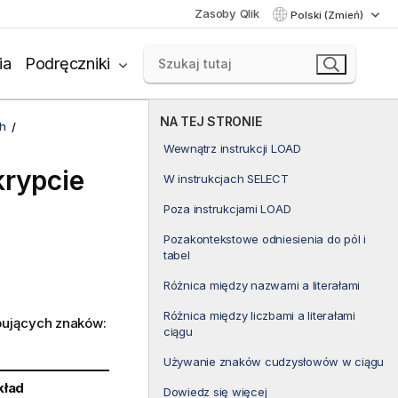
Zasoby Qlik
Polski (Zmień)
ia
Podręczniki
NA TEJ STRONIE
h
Wewnątrz instrukcji LOAD
rypcie
W instrukcjach SELECT
Poza instrukcjami LOAD
Pozakontekstowe odniesienia do pól i
tabel
Różnica między nazwami a literałami
Różnica między liczbami a literałami
pujących znaków:
ciągu
Używanie znaków cudzysłowów w ciągu
kład
Dowiedz się więcej