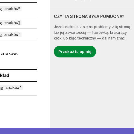
g znaków"
CZY TA STRONA BYŁA POMOCNA?
g znaków]
Jeżeli natkniesz się na problemy z tą stroną
lub jej zawartością — literówkę, brakujący
g znaków`
krok lub błąd techniczny — daj nam znać!
Przekaż tu opinię
 znaków:
kład
ąg znaków'
 to wyglądać