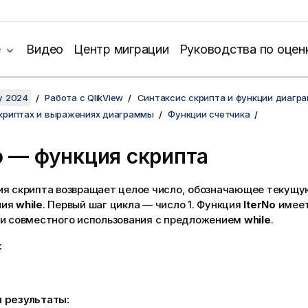
е
Видео
Центр миграции
Руководства по оцен
y 2024
Работа с QlikView
Синтаксис скрипта и функции диагр
скриптах и выражениях диаграммы
Функции счетчика
o — функция скрипта
ия скрипта возвращает целое число, обозначающее текущ
ния
while
. Первый шаг цикла — число 1. Функция
IterNo
имеет
ии совместного использования с предложением
while
.
:
 результаты: