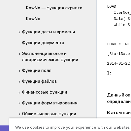
LOAD
RowNo — функция скрипта
IterNo()
Date( Sta
RowNo
While Sta
Функции даты и времени
Функции документа
LOAD * INL
Экспоненциальные и
[StartDate
логарифмические функции
2014-01-22
Функции поля
];
Функции файлов
Финансовые функции
Данный оп
определен
Функции форматирования
В этом при
Общие числовые функции
Функции интерпретации
Таблица ре
We use cookies to improve your experience with our websites