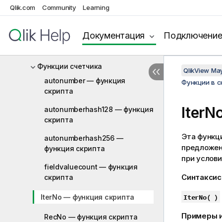
Qlik.com
Community
Learning
Аналитические подключения
Функции цвета
Документация
Подключени
Условные функции
Функции счетчика
QlikView Ma
autonumber — функция
Функции в 
скрипта
IterN
autonumberhash128 — функция
скрипта
Эта функц
autonumberhash256 —
предложе
функция скрипта
при услов
fieldvaluecount — функция
Синтаксис
скрипта
IterNo — функция скрипта
IterNo( )
Примеры и
RecNo — функция скрипта