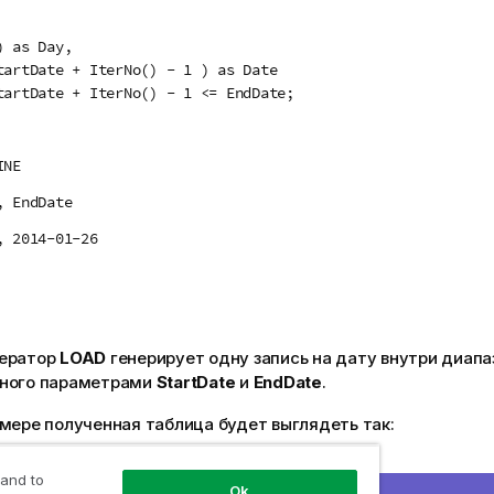
 as Day,
rtDate + IterNo() - 1 ) as Date
rtDate + IterNo() - 1 <= EndDate;
INE
, EndDate
, 2014-01-26
ератор
LOAD
генерирует одну запись на дату внутри диапа
ного параметрами
StartDate
и
EndDate
.
мере полученная таблица будет выглядеть так:
зультатов
 and to
Ok