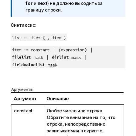
ч
for
и
next
) не должно выходить за
а
границу строки.
н
и
Синтаксис:
е
к
list := item { , item }
и
|
)
|
н
item := constant
(
expression
ф
|
|
filelist
dirlist
mask
mask
о
fieldvaluelist
mask
р
м
а
Аргументы
ц
и
Аргумент
Описание
и
constant
Любое число или строка.
Обратите внимание на то, что
строка, непосредственно
записываемая в скрипте,