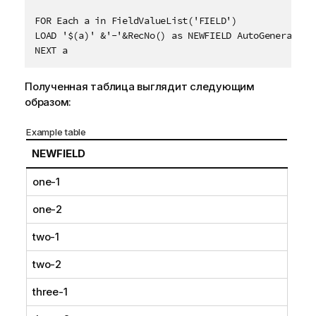
FOR Each a in FieldValueList('FIELD')

LOAD '$(a)' &'-'&RecNo() as NEWFIELD AutoGenerate 2;
Полученная таблица выглядит следующим
образом:
Example table
NEWFIELD
one-1
one-2
two-1
two-2
three-1