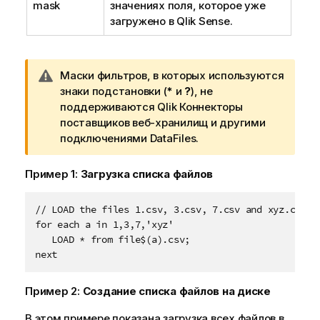
mask
значениях
поля
, которое уже
загружено в
Qlik Sense
.
П
Маски фильтров, в которых используются
р
знаки подстановки (
*
и
?
), не
и
поддерживаются
Qlik
Коннекторы
м
поставщиков веб-хранилищ
и другими
е
подключениями DataFiles.
ч
а
Пример 1:
Загрузка списка файлов
н
и
// LOAD the files 1.csv, 3.csv, 7.csv and xyz.csv

е
for each a in 1,3,7,'xyz'

к
   LOAD * from file$(a).csv;

п
next
р
е
Пример 2:
Создание списка файлов на диске
д
у
В этом примере показана загрузка всех файлов в