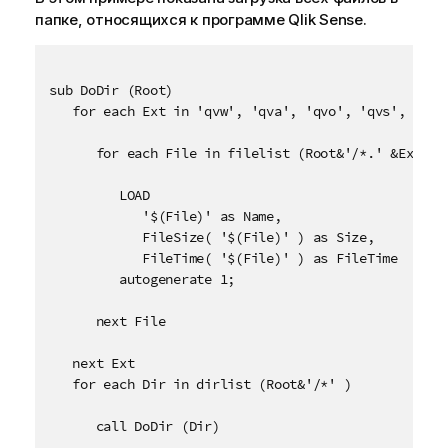
п
папке, относящихся к программе
Qlik Sense
.
р
е
ж
sub DoDir (Root)

д
   for each Ext in 'qvw', 'qva', 'qvo', 'qvs', 'qvc'
е
н
      for each File in filelist (Root&'/*.' &Ext)

и
ю
         LOAD 

            '$(File)' as Name, 

            FileSize( '$(File)' ) as Size, 

            FileTime( '$(File)' ) as FileTime

         autogenerate 1;

      next File

   next Ext

   for each Dir in dirlist (Root&'/*' )

      call DoDir (Dir)
