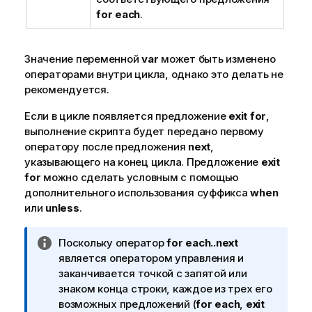
for each
.
Значение переменной
var
может быть изменено
операторами внутри цикла, однако это делать не
рекомендуется.
Если в цикле появляется предложение
exit for
,
выполнение скрипта будет передано первому
оператору после предложения
next
,
указывающего на конец цикла. Предложение
exit
for
можно сделать условным с помощью
дополнительного использования суффикса
when
или
unless
.
П
Поскольку оператор
for each..next
р
является оператором управления и
и
заканчивается точкой с запятой или
м
знаком конца строки, каждое из трех его
е
возможных предложений (
for each
,
exit