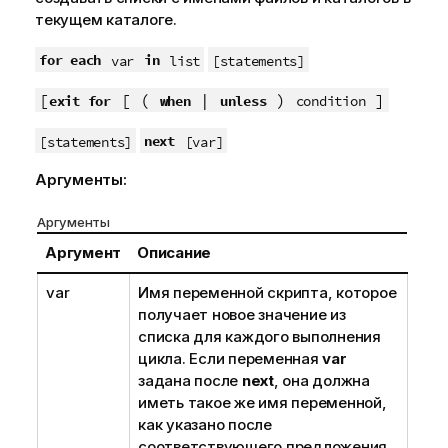
текущем каталоге.
for each
in
var
list
[statements]
[
[ (
|
)
]
exit for
when
unless
condition
next
[statements]
[var]
Аргументы:
Аргументы
Аргумент
Описание
var
Имя
переменной
скрипта, которое
получает новое значение из
списка для каждого выполнения
цикла. Если переменная
var
задана после
next
, она должна
иметь такое же имя переменной,
как указано после
соответствующего предложения