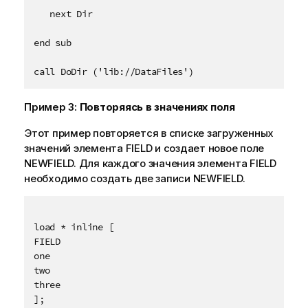
   next Dir

end sub

call DoDir ('lib://DataFiles')
Пример 3:
Повторяясь в значениях поля
Этот пример повторяется в списке загруженных
значений элемента
FIELD
и создает новое поле
NEWFIELD
. Для каждого значения элемента
FIELD
необходимо создать две записи
NEWFIELD
.
load * inline [

FIELD

one

two

three

];
