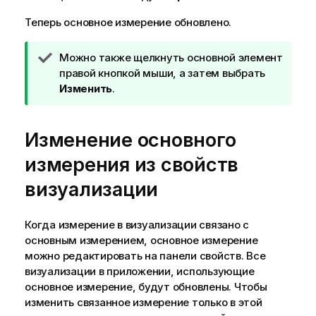
Теперь основное измерение обновлено.
П
Можно также щелкнуть основной элемент
р
правой кнопкой мыши, а затем выбрать
и
Изменить
.
м
е
Изменение основного
ч
а
измерения из свойств
н
и
визуализации
е
к
Когда измерение в визуализации связано с
п
основным измерением, основное измерение
о
можно редактировать на панели свойств. Все
д
визуализации в приложении, использующие
с
основное измерение, будут обновлены. Чтобы
к
изменить связанное измерение только в этой
а