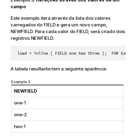
campo
Este exemplo itera através da lista dos valores
carregados do
FIELD
e gera um novo campo,
NEWFIELD
. Para cada valor do
FIELD
, será criado dois
registros
NEWFIELD
.
 load * inline [ FIELD one two three ];  FOR Each a
A tabela resultante tem a seguinte aparência:
Example 3
NEWFIELD
one-1
one-2
two-1