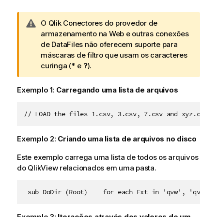
N
O
Qlik
Conectores do provedor de
o
armazenamento na Web
e outras conexões
t
de DataFiles não oferecem suporte para
a
máscaras de filtro que usam os caracteres
d
curinga (
*
e
?
).
e
a
Exemplo 1:
Carregando uma lista de arquivos
d
v
// LOAD the files 1.csv, 3.csv, 7.csv and xyz.csv f
e
r
Exemplo 2:
Criando uma lista de arquivos no disco
t
ê
Este exemplo carrega uma lista de todos os arquivos
n
do
QlikView
relacionados em uma pasta.
c
i
 sub DoDir (Root)    for each Ext in 'qvw', 'qva', 
a
Exemplo 3:
Iterações através dos valores de um