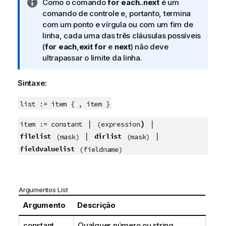
N
Como o comando
for each..next
é um
o
comando de controle e, portanto, termina
t
com um ponto e vírgula ou com um fim de
a
linha, cada uma das três cláusulas possíveis
i
(
for each
,
exit for
e
next
) não deve
n
ultrapassar o limite da linha.
f
o
Sintaxe:
r
m
list := item { , item }
a
|
)
|
t
item := constant
(
expression
i
|
|
filelist
dirlist
(mask)
(mask)
v
fieldvaluelist
(fieldname)
a
Argumentos List
Argumento
Descrição
constant
Qualquer número ou string.