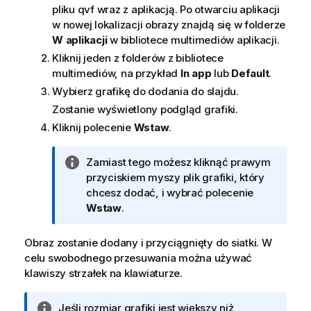
pliku qvf wraz z aplikacją. Po otwarciu aplikacji
w nowej lokalizacji obrazy znajdą się w folderze
W aplikacji
w bibliotece multimediów aplikacji.
Kliknij jeden z folderów z bibliotece
multimediów, na przykład
In app
lub
Default
.
Wybierz grafikę do dodania do slajdu.
Zostanie wyświetlony podgląd grafiki.
Kliknij polecenie
Wstaw
.
I
Zamiast tego możesz kliknąć prawym
n
przyciskiem myszy plik grafiki, który
f
chcesz dodać, i wybrać polecenie
o
Wstaw
.
r
m
Obraz zostanie dodany i przyciągnięty do siatki. W
a
celu swobodnego przesuwania można używać
c
klawiszy strzałek na klawiaturze.
j
a
I
Jeśli rozmiar grafiki jest większy niż