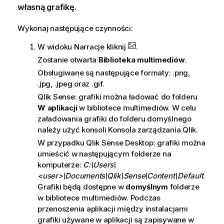
własną grafikę.
Wykonaj następujące czynności:
W widoku Narracje kliknij
.
Zostanie otwarta
Biblioteka multimediów
.
Obsługiwane są następujące formaty: .
png
,
.
jpg
, .
jpeg
oraz .
gif
.
Qlik Sense
: grafiki można ładować do folderu
W aplikacji
w bibliotece multimediów. W celu
załadowania grafiki do folderu domyślnego
należy użyć konsoli
Konsola zarządzania Qlik
.
W przypadku
Qlik Sense Desktop
: grafiki można
umieścić w następującym folderze na
komputerze:
C:\Users\
<user>\Documents\Qlik\Sense\Content\Default
.
Grafiki będą dostępne w
domyślnym
folderze
w bibliotece multimediów. Podczas
przenoszenia aplikacji między instalacjami
grafiki używane w aplikacji są zapisywane w