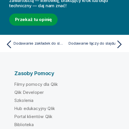
zawartością — literówkę, brakujący krok lub błąd
techniczny — daj nam znać!
Przekaż tu opinię
Dodawanie zakładek do slajdu
Dodawanie łączy do slajdu
Zasoby Pomocy
Filmy pomocy dla Qlik
Qlik Developer
Szkolenia
Hub edukacyjny Qlik
Portal klientów Qlik
Biblioteka