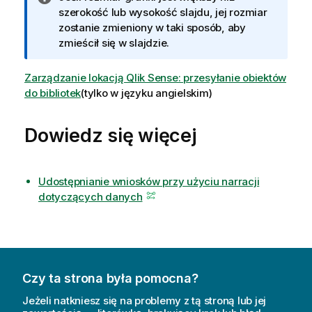
n
szerokość lub wysokość slajdu, jej rozmiar
f
zostanie zmieniony w taki sposób, aby
o
zmieścił się w slajdzie.
r
m
Zarządzanie lokacją Qlik Sense: przesyłanie obiektów
a
do bibliotek
(tylko w języku angielskim)
c
j
Dowiedz się więcej
a
Udostępnianie wniosków przy użyciu narracji
dotyczących danych
Czy ta strona była pomocna?
Jeżeli natkniesz się na problemy z tą stroną lub jej