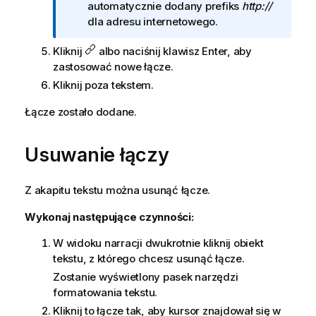
n
automatycznie dodany prefiks
http://
f
dla adresu internetowego.
o
Kliknij
albo naciśnij klawisz Enter, aby
r
zastosować nowe łącze.
m
a
Kliknij poza tekstem.
c
Łącze zostało dodane.
j
a
Usuwanie łączy
Z akapitu tekstu można usunąć łącze.
Wykonaj następujące czynności:
W widoku narracji dwukrotnie kliknij obiekt
tekstu, z którego chcesz usunąć łącze.
Zostanie wyświetlony pasek narzędzi
formatowania tekstu.
Kliknij to łącze tak, aby kursor znajdował się w