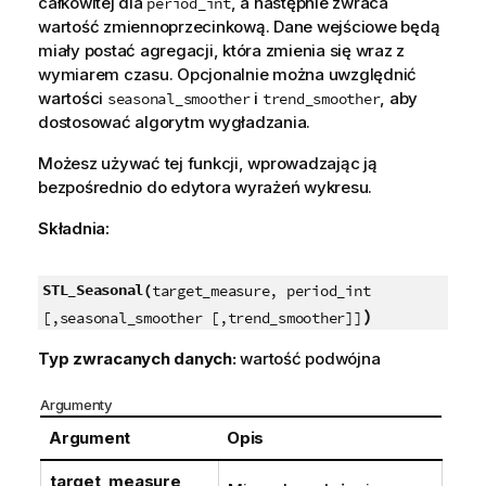
całkowitej dla
, a następnie zwraca
period_int
wartość zmiennoprzecinkową. Dane wejściowe będą
miały postać agregacji, która zmienia się wraz z
wymiarem czasu. Opcjonalnie można uwzględnić
wartości
i
, aby
seasonal_smoother
trend_smoother
dostosować algorytm wygładzania.
Możesz używać tej funkcji, wprowadzając ją
bezpośrednio do edytora wyrażeń wykresu.
Składnia:
STL_Seasonal(
target_measure, period_int
)
[,seasonal_smoother [,trend_smoother]]
Typ zwracanych danych:
wartość podwójna
Argumenty
Argument
Opis
target_measure