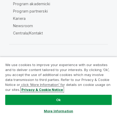
Program akademicki
Program partnerski
Kariera
Newsroom
Centrala/Kontakt
Społeczność Qlik
We use cookies to improve your experience with our websites
and to deliver content tailored to your interests. By clicking ‘Ok’,
Umowy prawne
Warunki produktu
you accept the use of additional cookies which may involve
data transmission to third parties. Refer to our Privacy & Cookie
Legal Policies
Legal Policies
Notice or click ‘More Information’ for details on cookie usage on
Warunki korzystania
Znaki towarowe
our sites.
Privacy & Cookie Notice
Do Not Share My Info
Ok
Copyright © 1993-2026 QlikTech International AB. Wszelkie
prawa zastrzeżone.
More Information