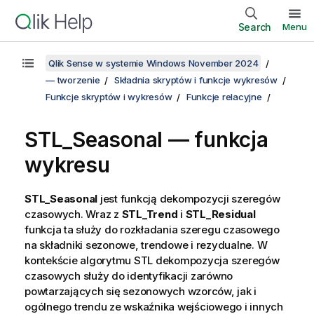
Search
Menu
Qlik Sense w systemie Windows November 2024
— tworzenie
Składnia skryptów i funkcje wykresów
Funkcje skryptów i wykresów
Funkcje relacyjne
STL_Seasonal — funkcja
wykresu
STL_Seasonal
jest funkcją dekompozycji szeregów
czasowych. Wraz z
STL_Trend
i
STL_Residual
funkcja ta służy do rozkładania szeregu czasowego
na składniki sezonowe, trendowe i rezydualne. W
kontekście algorytmu STL dekompozycja szeregów
czasowych służy do identyfikacji zarówno
powtarzających się sezonowych wzorców, jak i
ogólnego trendu ze wskaźnika wejściowego i innych