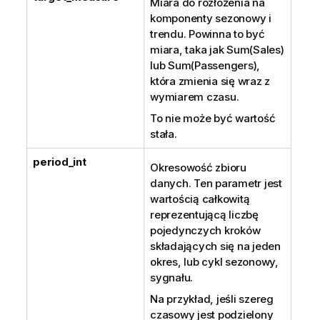
Miara do rozłożenia na
komponenty sezonowy i
trendu. Powinna to być
miara, taka jak Sum(Sales)
lub Sum(Passengers),
która zmienia się wraz z
wymiarem czasu.
To nie może być wartość
stała.
period_int
Okresowość zbioru
danych. Ten parametr jest
wartością całkowitą
reprezentującą liczbę
pojedynczych kroków
składających się na jeden
okres, lub cykl sezonowy,
sygnału.
Na przykład, jeśli szereg
czasowy jest podzielony